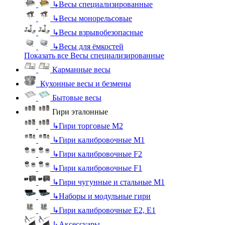
↳
Весы специализированные
↳
Весы монорельсовые
↳
Весы взрывобезопасные
↳
Весы для ёмкостей
Показать все Весы специализированные
Карманные весы
Кухонные весы и безмены
Бытовые весы
Гири эталонные
↳
Гири торговые М2
↳
Гири калибровочные М1
↳
Гири калибровочные F2
↳
Гири калибровочные F1
↳
Гири чугунные и стальные М1
↳
Наборы и модульные гири
↳
Гири калибровочные E2, Е1
↳
Аксессуары