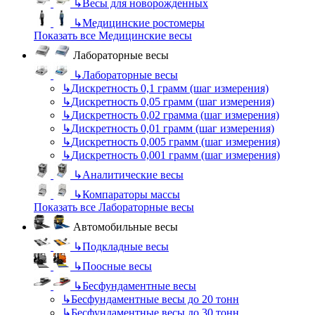
↳
Весы для новорожденных
↳
Медицинские ростомеры
Показать все Медицинские весы
Лабораторные весы
↳
Лабораторные весы
↳
Дискретность 0,1 грамм (шаг измерения)
↳
Дискретность 0,05 грамм (шаг измерения)
↳
Дискретность 0,02 грамма (шаг измерения)
↳
Дискретность 0,01 грамм (шаг измерения)
↳
Дискретность 0,005 грамм (шаг измерения)
↳
Дискретность 0,001 грамм (шаг измерения)
↳
Аналитические весы
↳
Компараторы массы
Показать все Лабораторные весы
Автомобильные весы
↳
Подкладные весы
↳
Поосные весы
↳
Бесфундаментные весы
↳
Бесфундаментные весы до 20 тонн
↳
Бесфундаментные весы до 30 тонн