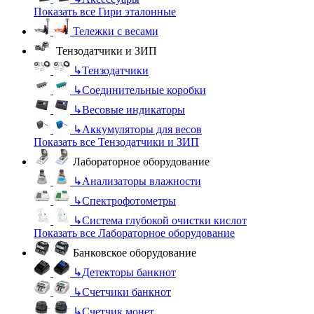
Показать все Гири эталонные
Тележки с весами
Тензодатчики и ЗИП
↳
Тензодатчики
↳
Соединительные коробки
↳
Весовые индикаторы
↳
Аккумуляторы для весов
Показать все Тензодатчики и ЗИП
Лабораторное оборудование
↳
Анализаторы влажности
↳
Спектрофотометры
↳
Система глубокой очистки кислот
Показать все Лабораторное оборудование
Банковское оборудование
↳
Детекторы банкнот
↳
Счетчики банкнот
↳
Счетчик монет