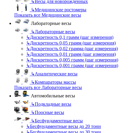
↳
Весы для новорожденных
↳
Медицинские ростомеры
Показать все Медицинские весы
Лабораторные весы
↳
Лабораторные весы
↳
Дискретность 0,1 грамм (шаг измерения)
↳
Дискретность 0,05 грамм (шаг измерения)
↳
Дискретность 0,02 грамма (шаг измерения)
↳
Дискретность 0,01 грамм (шаг измерения)
↳
Дискретность 0,005 грамм (шаг измерения)
↳
Дискретность 0,001 грамм (шаг измерения)
↳
Аналитические весы
↳
Компараторы массы
Показать все Лабораторные весы
Автомобильные весы
↳
Подкладные весы
↳
Поосные весы
↳
Бесфундаментные весы
↳
Бесфундаментные весы до 20 тонн
↳
Бесфундаментные весы до 30 тонн