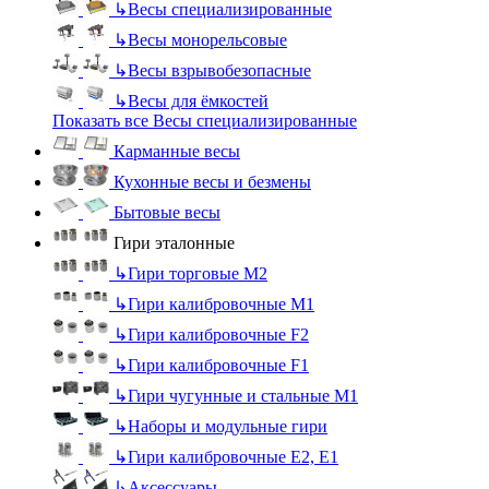
↳
Весы специализированные
↳
Весы монорельсовые
↳
Весы взрывобезопасные
↳
Весы для ёмкостей
Показать все Весы специализированные
Карманные весы
Кухонные весы и безмены
Бытовые весы
Гири эталонные
↳
Гири торговые М2
↳
Гири калибровочные М1
↳
Гири калибровочные F2
↳
Гири калибровочные F1
↳
Гири чугунные и стальные М1
↳
Наборы и модульные гири
↳
Гири калибровочные E2, Е1
↳
Аксессуары