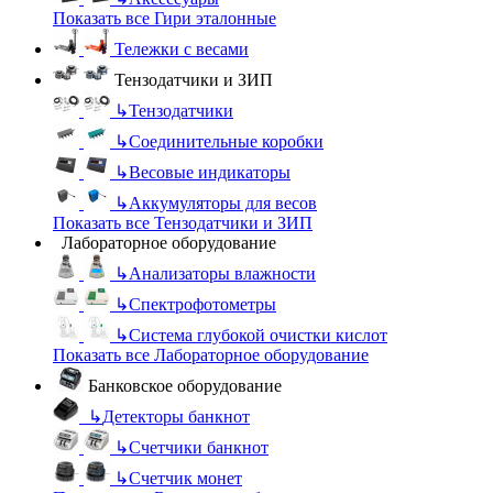
Показать все Гири эталонные
Тележки с весами
Тензодатчики и ЗИП
↳
Тензодатчики
↳
Соединительные коробки
↳
Весовые индикаторы
↳
Аккумуляторы для весов
Показать все Тензодатчики и ЗИП
Лабораторное оборудование
↳
Анализаторы влажности
↳
Спектрофотометры
↳
Система глубокой очистки кислот
Показать все Лабораторное оборудование
Банковское оборудование
↳
Детекторы банкнот
↳
Счетчики банкнот
↳
Счетчик монет