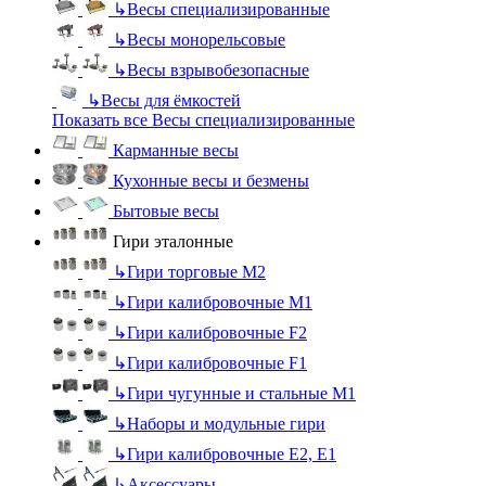
↳
Весы специализированные
↳
Весы монорельсовые
↳
Весы взрывобезопасные
↳
Весы для ёмкостей
Показать все Весы специализированные
Карманные весы
Кухонные весы и безмены
Бытовые весы
Гири эталонные
↳
Гири торговые М2
↳
Гири калибровочные М1
↳
Гири калибровочные F2
↳
Гири калибровочные F1
↳
Гири чугунные и стальные М1
↳
Наборы и модульные гири
↳
Гири калибровочные E2, Е1
↳
Аксессуары