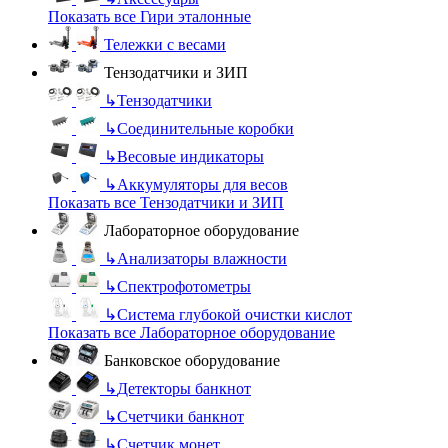
Показать все Гири эталонные
Тележки с весами
Тензодатчики и ЗИП
↳
Тензодатчики
↳
Соединительные коробки
↳
Весовые индикаторы
↳
Аккумуляторы для весов
Показать все Тензодатчики и ЗИП
Лабораторное оборудование
↳
Анализаторы влажности
↳
Спектрофотометры
↳
Система глубокой очистки кислот
Показать все Лабораторное оборудование
Банковское оборудование
↳
Детекторы банкнот
↳
Счетчики банкнот
↳
Счетчик монет