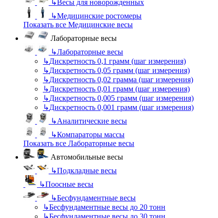
↳
Весы для новорожденных
↳
Медицинские ростомеры
Показать все Медицинские весы
Лабораторные весы
↳
Лабораторные весы
↳
Дискретность 0,1 грамм (шаг измерения)
↳
Дискретность 0,05 грамм (шаг измерения)
↳
Дискретность 0,02 грамма (шаг измерения)
↳
Дискретность 0,01 грамм (шаг измерения)
↳
Дискретность 0,005 грамм (шаг измерения)
↳
Дискретность 0,001 грамм (шаг измерения)
↳
Аналитические весы
↳
Компараторы массы
Показать все Лабораторные весы
Автомобильные весы
↳
Подкладные весы
↳
Поосные весы
↳
Бесфундаментные весы
↳
Бесфундаментные весы до 20 тонн
↳
Бесфундаментные весы до 30 тонн