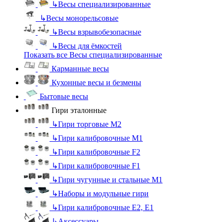
↳
Весы специализированные
↳
Весы монорельсовые
↳
Весы взрывобезопасные
↳
Весы для ёмкостей
Показать все Весы специализированные
Карманные весы
Кухонные весы и безмены
Бытовые весы
Гири эталонные
↳
Гири торговые М2
↳
Гири калибровочные М1
↳
Гири калибровочные F2
↳
Гири калибровочные F1
↳
Гири чугунные и стальные М1
↳
Наборы и модульные гири
↳
Гири калибровочные E2, Е1
↳
Аксессуары