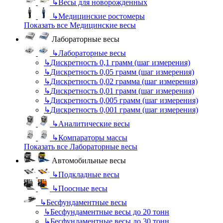
↳
Весы для новорожденных
↳
Медицинские ростомеры
Показать все Медицинские весы
Лабораторные весы
↳
Лабораторные весы
↳
Дискретность 0,1 грамм (шаг измерения)
↳
Дискретность 0,05 грамм (шаг измерения)
↳
Дискретность 0,02 грамма (шаг измерения)
↳
Дискретность 0,01 грамм (шаг измерения)
↳
Дискретность 0,005 грамм (шаг измерения)
↳
Дискретность 0,001 грамм (шаг измерения)
↳
Аналитические весы
↳
Компараторы массы
Показать все Лабораторные весы
Автомобильные весы
↳
Подкладные весы
↳
Поосные весы
↳
Бесфундаментные весы
↳
Бесфундаментные весы до 20 тонн
↳
Бесфундаментные весы до 30 тонн