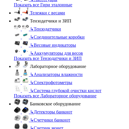
Показать все Гири эталонные
Тележки с весами
Тензодатчики и ЗИП
↳
Тензодатчики
↳
Соединительные коробки
↳
Весовые индикаторы
↳
Аккумуляторы для весов
Показать все Тензодатчики и ЗИП
Лабораторное оборудование
↳
Анализаторы влажности
↳
Спектрофотометры
↳
Система глубокой очистки кислот
Показать все Лабораторное оборудование
Банковское оборудование
↳
Детекторы банкнот
↳
Счетчики банкнот
↳
Счетчик монет