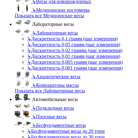
↳
Весы для новорожденных
↳
Медицинские ростомеры
Показать все Медицинские весы
Лабораторные весы
↳
Лабораторные весы
↳
Дискретность 0,1 грамм (шаг измерения)
↳
Дискретность 0,05 грамм (шаг измерения)
↳
Дискретность 0,02 грамма (шаг измерения)
↳
Дискретность 0,01 грамм (шаг измерения)
↳
Дискретность 0,005 грамм (шаг измерения)
↳
Дискретность 0,001 грамм (шаг измерения)
↳
Аналитические весы
↳
Компараторы массы
Показать все Лабораторные весы
Автомобильные весы
↳
Подкладные весы
↳
Поосные весы
↳
Бесфундаментные весы
↳
Бесфундаментные весы до 20 тонн
↳
Бесфундаментные весы до 30 тонн