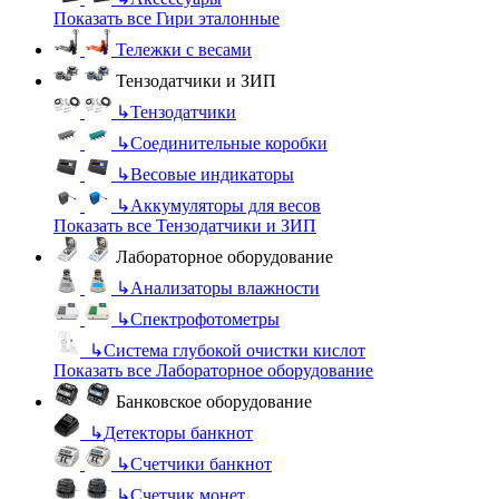
Показать все Гири эталонные
Тележки с весами
Тензодатчики и ЗИП
↳
Тензодатчики
↳
Соединительные коробки
↳
Весовые индикаторы
↳
Аккумуляторы для весов
Показать все Тензодатчики и ЗИП
Лабораторное оборудование
↳
Анализаторы влажности
↳
Спектрофотометры
↳
Система глубокой очистки кислот
Показать все Лабораторное оборудование
Банковское оборудование
↳
Детекторы банкнот
↳
Счетчики банкнот
↳
Счетчик монет