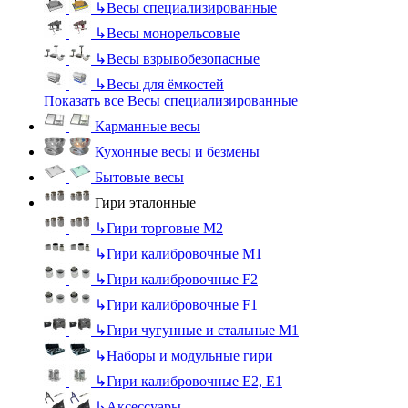
↳
Весы специализированные
↳
Весы монорельсовые
↳
Весы взрывобезопасные
↳
Весы для ёмкостей
Показать все Весы специализированные
Карманные весы
Кухонные весы и безмены
Бытовые весы
Гири эталонные
↳
Гири торговые М2
↳
Гири калибровочные М1
↳
Гири калибровочные F2
↳
Гири калибровочные F1
↳
Гири чугунные и стальные М1
↳
Наборы и модульные гири
↳
Гири калибровочные E2, Е1
↳
Аксессуары