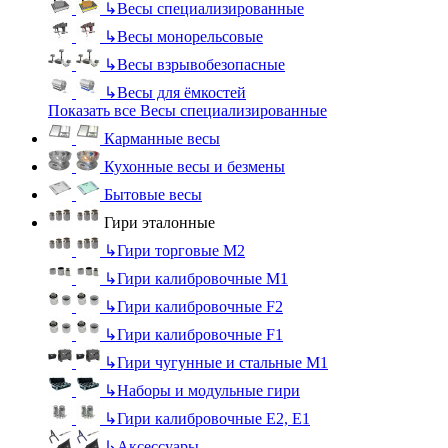
↳
Весы специализированные
↳
Весы монорельсовые
↳
Весы взрывобезопасные
↳
Весы для ёмкостей
Показать все Весы специализированные
Карманные весы
Кухонные весы и безмены
Бытовые весы
Гири эталонные
↳
Гири торговые М2
↳
Гири калибровочные М1
↳
Гири калибровочные F2
↳
Гири калибровочные F1
↳
Гири чугунные и стальные М1
↳
Наборы и модульные гири
↳
Гири калибровочные E2, Е1
↳
Аксессуары