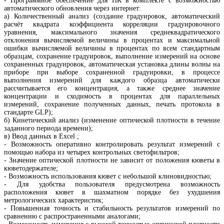
- Программное обеспечение для ПК в комплекте с возможностью
автоматического обновления через интернет:
а) Количественный анализ (создание градуировок, автоматический
расчёт квадрата коэффициента корреляции градуировочного
уравнения, максимального значения среднеквадратического
отклонения вычисляемой величины в процентах и максимальной
ошибки вычисляемой величины в процентах по всем стандартным
образцам, сохранение градуировок, выполнение измерений на основе
сохраненных градуировок, автоматическая установка длины волны на
приборе при выборе сохраненной градуировки, в процессе
выполнения измерений для каждого образца автоматически
рассчитывается его концентрация, а также среднее значение
концентрации и сходимость в процентах для параллельных
измерений, сохранение полученных данных, печать протокола в
стандарте GLP);
б) Кинетический анализ (изменение оптической плотности в течение
заданного периода времени);
в) Ввод данных в Excel ;
- Возможность оперативно контролировать результат измерений с
помощью
набора из четырех контрольных светофильтров
;
- Значение оптической плотности не зависит от положения кюветы в
кюветодержателе;
- Возможность использования кювет с небольшой клиновидностью;
- Для удобства пользователя предусмотрена возможность
расположения кювет в шахматном порядке без ухудшения
метрологических характеристик;
- Повышенная точность и стабильность результатов измерений по
сравнению с распространенными аналогами;