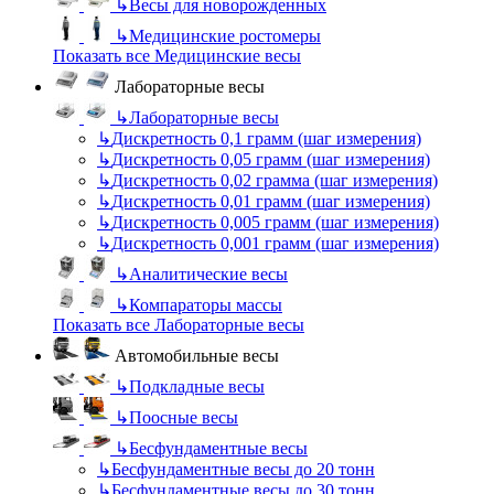
↳
Весы для новорожденных
↳
Медицинские ростомеры
Показать все Медицинские весы
Лабораторные весы
↳
Лабораторные весы
↳
Дискретность 0,1 грамм (шаг измерения)
↳
Дискретность 0,05 грамм (шаг измерения)
↳
Дискретность 0,02 грамма (шаг измерения)
↳
Дискретность 0,01 грамм (шаг измерения)
↳
Дискретность 0,005 грамм (шаг измерения)
↳
Дискретность 0,001 грамм (шаг измерения)
↳
Аналитические весы
↳
Компараторы массы
Показать все Лабораторные весы
Автомобильные весы
↳
Подкладные весы
↳
Поосные весы
↳
Бесфундаментные весы
↳
Бесфундаментные весы до 20 тонн
↳
Бесфундаментные весы до 30 тонн