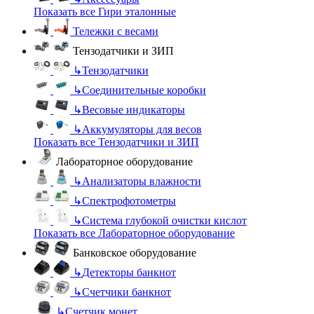
Показать все Гири эталонные
Тележки с весами
Тензодатчики и ЗИП
↳
Тензодатчики
↳
Соединительные коробки
↳
Весовые индикаторы
↳
Аккумуляторы для весов
Показать все Тензодатчики и ЗИП
Лабораторное оборудование
↳
Анализаторы влажности
↳
Спектрофотометры
↳
Система глубокой очистки кислот
Показать все Лабораторное оборудование
Банковское оборудование
↳
Детекторы банкнот
↳
Счетчики банкнот
↳
Счетчик монет