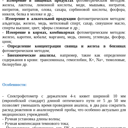
-
Измерение в пищевых продуктах
фотометрическим методом:
железа, лактозы, лимонной кислоты, меди, мышьяка, нитратов,
нитритов, нитратов, олова, сахара, сорбиновой кислоты, фосфора,
никеля, белка в молоке и др.;
-
Измерение в алкогольной продукции
фотометрическим методом:
альдегиды, железо, медь, метиловый спирт, сахар, сивушное масло,
спирты высшие, цвет, эфиры сложные и др.;
-
Измерение в кормах, комбикормах
фотометрическим методом:
железо, каротин, кобальт, марганец, медь, свинец, углеводы, фосфор,
цинк;
-
Определение концентрации свинца и железа в бензинах
фотометрическим методом;
-
Биохимические анализы
, например, такие как определение
содержания в крови: трансиминаза, гемоглобин, К+, Na+, тимоловые,
билирубин др.
Особенности:
- Спектрофотометр с держателем 4-х кювет шириной 10 мм
(европейский стандарт) длиной оптического пути от 5 до 50 мм
позволяет уменьшить время проведения анализа, в два раза сократить
расход реактивов и анализируемой пробы, что особенно актуально для
медицинских учреждений;
- Ручная установка длины волны;
- Ручная компенсация темнового тока;