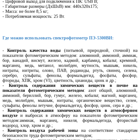
- Цифровой выход для подключения к ПК: USB B;
- Габаритные размеры (ДхШхВ) мм: 440х320х175;
- Масса: не более 8,5 кг;
- Потребляемая мощность: 25 Вт.
Где можно использовать спектрофотометр ПЭ-5300ВИ:
-
Контроль качества воды
(питьевой, природной, сточной) на
показатели фотометрическим методом: алюминий, аммоний, аммиак,
бор, ванадий, висмут, железо, кадмий, карбамид, кобальт, кремний,
марганец, медь, метанол, молибден, мутность, мышьяк, никель,
нитраты, нитриты, олово, ПАВ, роданиды, ртуть, свинец, селена,
серебро, сульфаты, фенолы, формальдегид, фосфаты, фосфор,
фториды, ХПК, хром (VI), цветность, цианиды, цинк и др.;
-
Контроль содержания химических веществ в почве на
показатели фотометрическим методом
: азот общий, алюминий,
аммоний, бериллий, бор, гумус, железо, кобальт, магний, марганец,
медь, молибден, мышьяк, нитраты, органическое вещество, селен,
сульфаты, фенолы летучие, формальдегид, фосфор, цинк, сера и др.;
-
Контроль содержания химических веществ в атмосферном
воздухе
и выбросах в атмосферу на показатели фотометрическим
методом:аммиак, марганец, никеля, формальдегида, фтористый
водород, хлор, хром и др.;
-
Контроль воздуха рабочей зоны
на соответствие стандартам
безопасности труда фотометрическим методом;