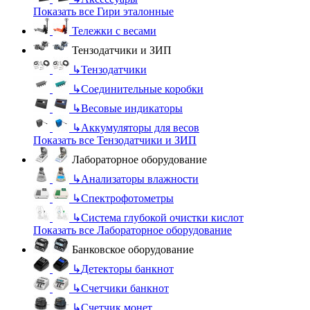
Показать все Гири эталонные
Тележки с весами
Тензодатчики и ЗИП
↳
Тензодатчики
↳
Соединительные коробки
↳
Весовые индикаторы
↳
Аккумуляторы для весов
Показать все Тензодатчики и ЗИП
Лабораторное оборудование
↳
Анализаторы влажности
↳
Спектрофотометры
↳
Система глубокой очистки кислот
Показать все Лабораторное оборудование
Банковское оборудование
↳
Детекторы банкнот
↳
Счетчики банкнот
↳
Счетчик монет