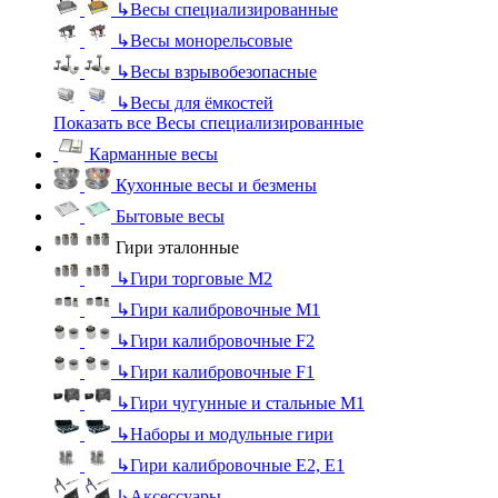
↳
Весы специализированные
↳
Весы монорельсовые
↳
Весы взрывобезопасные
↳
Весы для ёмкостей
Показать все Весы специализированные
Карманные весы
Кухонные весы и безмены
Бытовые весы
Гири эталонные
↳
Гири торговые М2
↳
Гири калибровочные М1
↳
Гири калибровочные F2
↳
Гири калибровочные F1
↳
Гири чугунные и стальные М1
↳
Наборы и модульные гири
↳
Гири калибровочные E2, Е1
↳
Аксессуары