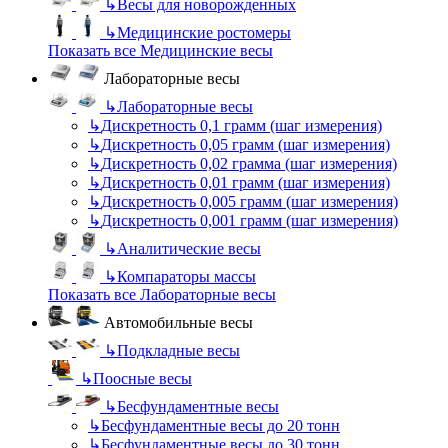
↳
Весы для новорожденных
↳
Медицинские ростомеры
Показать все Медицинские весы
Лабораторные весы
↳
Лабораторные весы
↳
Дискретность 0,1 грамм (шаг измерения)
↳
Дискретность 0,05 грамм (шаг измерения)
↳
Дискретность 0,02 грамма (шаг измерения)
↳
Дискретность 0,01 грамм (шаг измерения)
↳
Дискретность 0,005 грамм (шаг измерения)
↳
Дискретность 0,001 грамм (шаг измерения)
↳
Аналитические весы
↳
Компараторы массы
Показать все Лабораторные весы
Автомобильные весы
↳
Подкладные весы
↳
Поосные весы
↳
Бесфундаментные весы
↳
Бесфундаментные весы до 20 тонн
↳
Бесфундаментные весы до 30 тонн