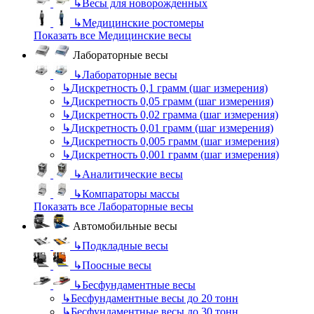
↳
Весы для новорожденных
↳
Медицинские ростомеры
Показать все Медицинские весы
Лабораторные весы
↳
Лабораторные весы
↳
Дискретность 0,1 грамм (шаг измерения)
↳
Дискретность 0,05 грамм (шаг измерения)
↳
Дискретность 0,02 грамма (шаг измерения)
↳
Дискретность 0,01 грамм (шаг измерения)
↳
Дискретность 0,005 грамм (шаг измерения)
↳
Дискретность 0,001 грамм (шаг измерения)
↳
Аналитические весы
↳
Компараторы массы
Показать все Лабораторные весы
Автомобильные весы
↳
Подкладные весы
↳
Поосные весы
↳
Бесфундаментные весы
↳
Бесфундаментные весы до 20 тонн
↳
Бесфундаментные весы до 30 тонн