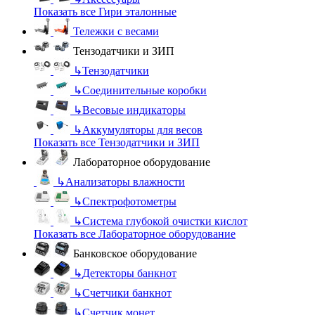
Показать все Гири эталонные
Тележки с весами
Тензодатчики и ЗИП
↳
Тензодатчики
↳
Соединительные коробки
↳
Весовые индикаторы
↳
Аккумуляторы для весов
Показать все Тензодатчики и ЗИП
Лабораторное оборудование
↳
Анализаторы влажности
↳
Спектрофотометры
↳
Система глубокой очистки кислот
Показать все Лабораторное оборудование
Банковское оборудование
↳
Детекторы банкнот
↳
Счетчики банкнот
↳
Счетчик монет