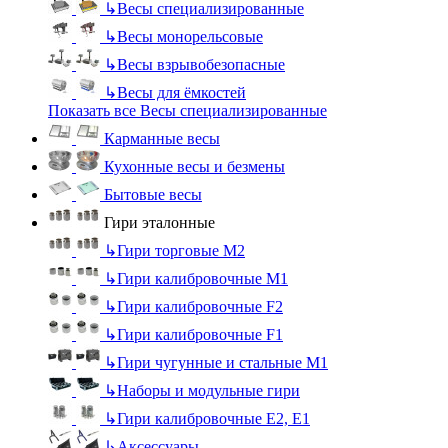
↳
Весы специализированные
↳
Весы монорельсовые
↳
Весы взрывобезопасные
↳
Весы для ёмкостей
Показать все Весы специализированные
Карманные весы
Кухонные весы и безмены
Бытовые весы
Гири эталонные
↳
Гири торговые М2
↳
Гири калибровочные М1
↳
Гири калибровочные F2
↳
Гири калибровочные F1
↳
Гири чугунные и стальные М1
↳
Наборы и модульные гири
↳
Гири калибровочные E2, Е1
↳
Аксессуары