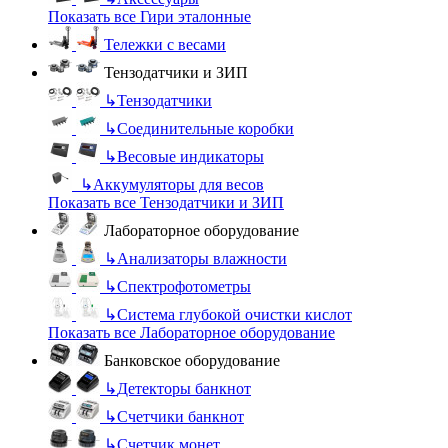
Показать все Гири эталонные
Тележки с весами
Тензодатчики и ЗИП
↳
Тензодатчики
↳
Соединительные коробки
↳
Весовые индикаторы
↳
Аккумуляторы для весов
Показать все Тензодатчики и ЗИП
Лабораторное оборудование
↳
Анализаторы влажности
↳
Спектрофотометры
↳
Система глубокой очистки кислот
Показать все Лабораторное оборудование
Банковское оборудование
↳
Детекторы банкнот
↳
Счетчики банкнот
↳
Счетчик монет