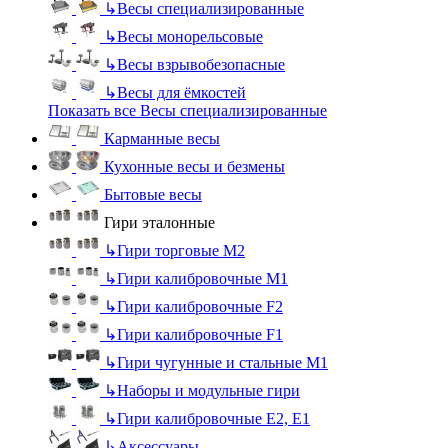
↳
Весы специализированные
↳
Весы монорельсовые
↳
Весы взрывобезопасные
↳
Весы для ёмкостей
Показать все Весы специализированные
Карманные весы
Кухонные весы и безмены
Бытовые весы
Гири эталонные
↳
Гири торговые М2
↳
Гири калибровочные М1
↳
Гири калибровочные F2
↳
Гири калибровочные F1
↳
Гири чугунные и стальные М1
↳
Наборы и модульные гири
↳
Гири калибровочные E2, Е1
↳
Аксессуары