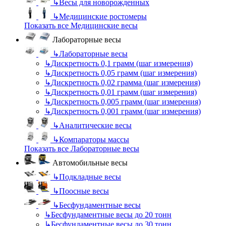
↳
Весы для новорожденных
↳
Медицинские ростомеры
Показать все Медицинские весы
Лабораторные весы
↳
Лабораторные весы
↳
Дискретность 0,1 грамм (шаг измерения)
↳
Дискретность 0,05 грамм (шаг измерения)
↳
Дискретность 0,02 грамма (шаг измерения)
↳
Дискретность 0,01 грамм (шаг измерения)
↳
Дискретность 0,005 грамм (шаг измерения)
↳
Дискретность 0,001 грамм (шаг измерения)
↳
Аналитические весы
↳
Компараторы массы
Показать все Лабораторные весы
Автомобильные весы
↳
Подкладные весы
↳
Поосные весы
↳
Бесфундаментные весы
↳
Бесфундаментные весы до 20 тонн
↳
Бесфундаментные весы до 30 тонн