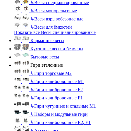
↳
Весы специализированные
↳
Весы монорельсовые
↳
Весы взрывобезопасные
↳
Весы для ёмкостей
Показать все Весы специализированные
Карманные весы
Кухонные весы и безмены
Бытовые весы
Гири эталонные
↳
Гири торговые М2
↳
Гири калибровочные М1
↳
Гири калибровочные F2
↳
Гири калибровочные F1
↳
Гири чугунные и стальные М1
↳
Наборы и модульные гири
↳
Гири калибровочные E2, Е1
↳
Аксессуары