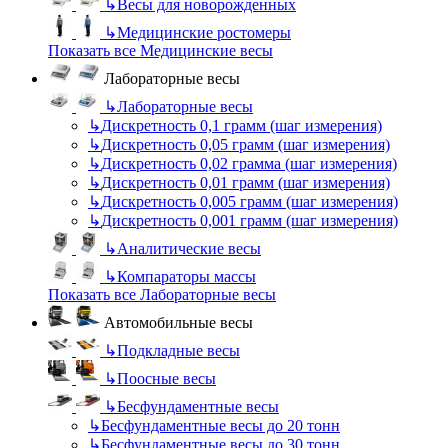
↳
Весы для новорожденных
↳
Медицинские ростомеры
Показать все Медицинские весы
Лабораторные весы
↳
Лабораторные весы
↳
Дискретность 0,1 грамм (шаг измерения)
↳
Дискретность 0,05 грамм (шаг измерения)
↳
Дискретность 0,02 грамма (шаг измерения)
↳
Дискретность 0,01 грамм (шаг измерения)
↳
Дискретность 0,005 грамм (шаг измерения)
↳
Дискретность 0,001 грамм (шаг измерения)
↳
Аналитические весы
↳
Компараторы массы
Показать все Лабораторные весы
Автомобильные весы
↳
Подкладные весы
↳
Поосные весы
↳
Бесфундаментные весы
↳
Бесфундаментные весы до 20 тонн
↳
Бесфундаментные весы до 30 тонн