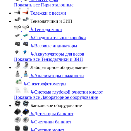
Показать все Гири эталонные
Тележки с весами
Тензодатчики и ЗИП
↳
Тензодатчики
↳
Соединительные коробки
↳
Весовые индикаторы
↳
Аккумуляторы для весов
Показать все Тензодатчики и ЗИП
Лабораторное оборудование
↳
Анализаторы влажности
↳
Спектрофотометры
↳
Система глубокой очистки кислот
Показать все Лабораторное оборудование
Банковское оборудование
↳
Детекторы банкнот
↳
Счетчики банкнот
↳
Счетчик монет