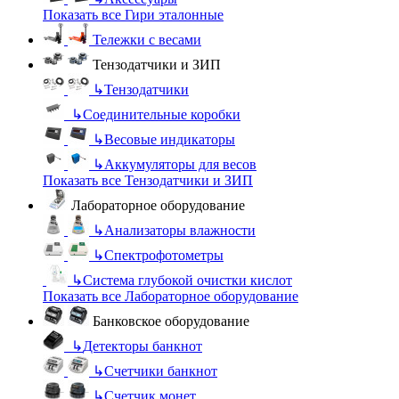
Показать все Гири эталонные
Тележки с весами
Тензодатчики и ЗИП
↳
Тензодатчики
↳
Соединительные коробки
↳
Весовые индикаторы
↳
Аккумуляторы для весов
Показать все Тензодатчики и ЗИП
Лабораторное оборудование
↳
Анализаторы влажности
↳
Спектрофотометры
↳
Система глубокой очистки кислот
Показать все Лабораторное оборудование
Банковское оборудование
↳
Детекторы банкнот
↳
Счетчики банкнот
↳
Счетчик монет