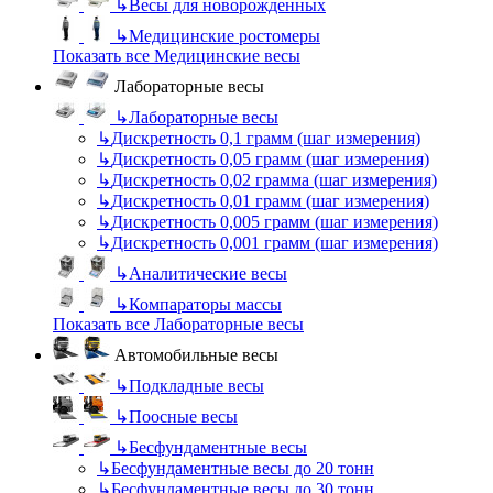
↳
Весы для новорожденных
↳
Медицинские ростомеры
Показать все Медицинские весы
Лабораторные весы
↳
Лабораторные весы
↳
Дискретность 0,1 грамм (шаг измерения)
↳
Дискретность 0,05 грамм (шаг измерения)
↳
Дискретность 0,02 грамма (шаг измерения)
↳
Дискретность 0,01 грамм (шаг измерения)
↳
Дискретность 0,005 грамм (шаг измерения)
↳
Дискретность 0,001 грамм (шаг измерения)
↳
Аналитические весы
↳
Компараторы массы
Показать все Лабораторные весы
Автомобильные весы
↳
Подкладные весы
↳
Поосные весы
↳
Бесфундаментные весы
↳
Бесфундаментные весы до 20 тонн
↳
Бесфундаментные весы до 30 тонн