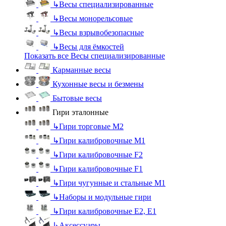
↳
Весы специализированные
↳
Весы монорельсовые
↳
Весы взрывобезопасные
↳
Весы для ёмкостей
Показать все Весы специализированные
Карманные весы
Кухонные весы и безмены
Бытовые весы
Гири эталонные
↳
Гири торговые М2
↳
Гири калибровочные М1
↳
Гири калибровочные F2
↳
Гири калибровочные F1
↳
Гири чугунные и стальные М1
↳
Наборы и модульные гири
↳
Гири калибровочные E2, Е1
↳
Аксессуары