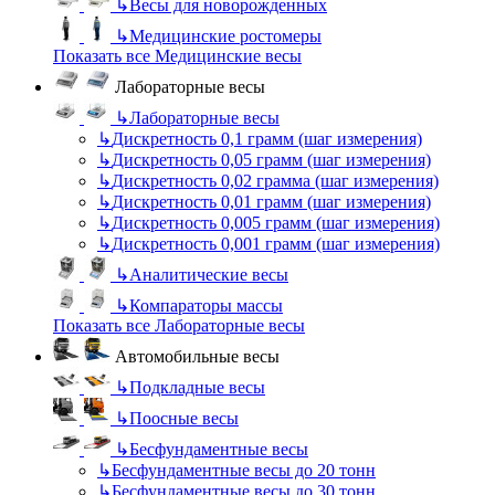
↳
Весы для новорожденных
↳
Медицинские ростомеры
Показать все Медицинские весы
Лабораторные весы
↳
Лабораторные весы
↳
Дискретность 0,1 грамм (шаг измерения)
↳
Дискретность 0,05 грамм (шаг измерения)
↳
Дискретность 0,02 грамма (шаг измерения)
↳
Дискретность 0,01 грамм (шаг измерения)
↳
Дискретность 0,005 грамм (шаг измерения)
↳
Дискретность 0,001 грамм (шаг измерения)
↳
Аналитические весы
↳
Компараторы массы
Показать все Лабораторные весы
Автомобильные весы
↳
Подкладные весы
↳
Поосные весы
↳
Бесфундаментные весы
↳
Бесфундаментные весы до 20 тонн
↳
Бесфундаментные весы до 30 тонн