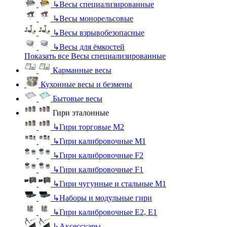
↳
Весы специализированные
↳
Весы монорельсовые
↳
Весы взрывобезопасные
↳
Весы для ёмкостей
Показать все Весы специализированные
Карманные весы
Кухонные весы и безмены
Бытовые весы
Гири эталонные
↳
Гири торговые М2
↳
Гири калибровочные М1
↳
Гири калибровочные F2
↳
Гири калибровочные F1
↳
Гири чугунные и стальные М1
↳
Наборы и модульные гири
↳
Гири калибровочные E2, Е1
↳
Аксессуары