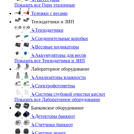
Показать все Гири эталонные
Тележки с весами
Тензодатчики и ЗИП
↳
Тензодатчики
↳
Соединительные коробки
↳
Весовые индикаторы
↳
Аккумуляторы для весов
Показать все Тензодатчики и ЗИП
Лабораторное оборудование
↳
Анализаторы влажности
↳
Спектрофотометры
↳
Система глубокой очистки кислот
Показать все Лабораторное оборудование
Банковское оборудование
↳
Детекторы банкнот
↳
Счетчики банкнот
↳
Счетчик монет