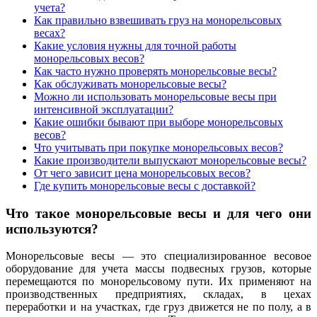
учета?
Как правильно взвешивать груз на монорельсовых
весах?
Какие условия нужны для точной работы
монорельсовых весов?
Как часто нужно проверять монорельсовые весы?
Как обслуживать монорельсовые весы?
Можно ли использовать монорельсовые весы при
интенсивной эксплуатации?
Какие ошибки бывают при выборе монорельсовых
весов?
Что учитывать при покупке монорельсовых весов?
Какие производители выпускают монорельсовые весы?
От чего зависит цена монорельсовых весов?
Где купить монорельсовые весы с доставкой?
Что такое монорельсовые весы и для чего они
используются?
Монорельсовые весы — это специализированное весовое
оборудование для учета массы подвесных грузов, которые
перемещаются по монорельсовому пути. Их применяют на
производственных предприятиях, складах, в цехах
переработки и на участках, где груз движется не по полу, а в