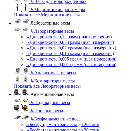
↳
Весы для новорожденных
↳
Медицинские ростомеры
Показать все Медицинские весы
Лабораторные весы
↳
Лабораторные весы
↳
Дискретность 0,1 грамм (шаг измерения)
↳
Дискретность 0,05 грамм (шаг измерения)
↳
Дискретность 0,02 грамма (шаг измерения)
↳
Дискретность 0,01 грамм (шаг измерения)
↳
Дискретность 0,005 грамм (шаг измерения)
↳
Дискретность 0,001 грамм (шаг измерения)
↳
Аналитические весы
↳
Компараторы массы
Показать все Лабораторные весы
Автомобильные весы
↳
Подкладные весы
↳
Поосные весы
↳
Бесфундаментные весы
↳
Бесфундаментные весы до 20 тонн
↳
Бесфундаментные весы до 30 тонн