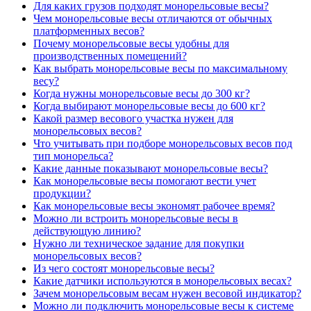
Для каких грузов подходят монорельсовые весы?
Чем монорельсовые весы отличаются от обычных
платформенных весов?
Почему монорельсовые весы удобны для
производственных помещений?
Как выбрать монорельсовые весы по максимальному
весу?
Когда нужны монорельсовые весы до 300 кг?
Когда выбирают монорельсовые весы до 600 кг?
Какой размер весового участка нужен для
монорельсовых весов?
Что учитывать при подборе монорельсовых весов под
тип монорельса?
Какие данные показывают монорельсовые весы?
Как монорельсовые весы помогают вести учет
продукции?
Как монорельсовые весы экономят рабочее время?
Можно ли встроить монорельсовые весы в
действующую линию?
Нужно ли техническое задание для покупки
монорельсовых весов?
Из чего состоят монорельсовые весы?
Какие датчики используются в монорельсовых весах?
Зачем монорельсовым весам нужен весовой индикатор?
Можно ли подключить монорельсовые весы к системе