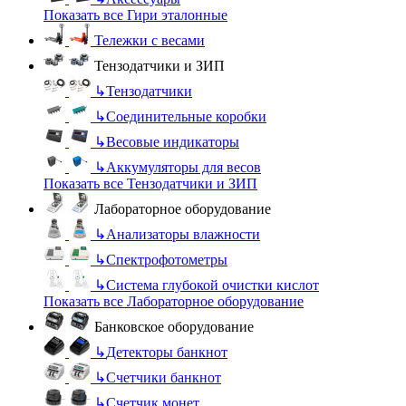
Показать все Гири эталонные
Тележки с весами
Тензодатчики и ЗИП
↳
Тензодатчики
↳
Соединительные коробки
↳
Весовые индикаторы
↳
Аккумуляторы для весов
Показать все Тензодатчики и ЗИП
Лабораторное оборудование
↳
Анализаторы влажности
↳
Спектрофотометры
↳
Система глубокой очистки кислот
Показать все Лабораторное оборудование
Банковское оборудование
↳
Детекторы банкнот
↳
Счетчики банкнот
↳
Счетчик монет