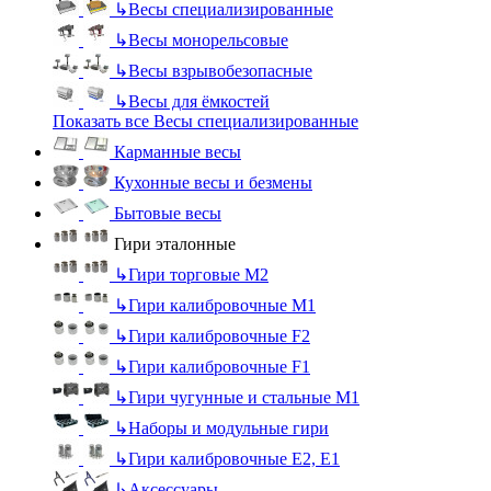
↳
Весы специализированные
↳
Весы монорельсовые
↳
Весы взрывобезопасные
↳
Весы для ёмкостей
Показать все Весы специализированные
Карманные весы
Кухонные весы и безмены
Бытовые весы
Гири эталонные
↳
Гири торговые М2
↳
Гири калибровочные М1
↳
Гири калибровочные F2
↳
Гири калибровочные F1
↳
Гири чугунные и стальные М1
↳
Наборы и модульные гири
↳
Гири калибровочные E2, Е1
↳
Аксессуары