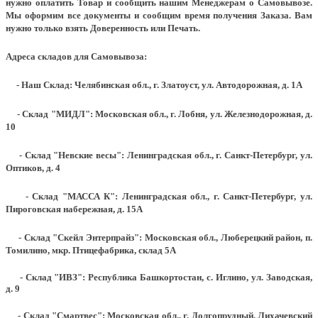
нужно оплатить Товар и сообщить нашим Менеджерам о Самовывозе.
Мы оформим все документы и сообщим время получения Заказа. Вам
нужно только взять Доверенность или Печать.
Адреса складов для Самовывоза:
- Наш Склад: Челябинская обл., г. Златоуст, ул. Автодорожная, д. 1А
- Склад "МИДЛ": Московская обл., г. Лобня, ул. Железнодорожная, д.
10
- Склад "Невские весы": Ленинградская обл., г. Санкт-Петербург, ул.
Оптиков, д. 4
- Склад "МАССА К": Ленинградская обл., г. Санкт-Петербург, ул.
Пироговская набережная, д. 15А
- Склад "Скейл Энтерпрайз": Московская обл., Люберецкий район, п.
Томилино, мкр. Птицефабрика, склад 5А
- Склад "ИВЗ": Республика Башкортостан, с. Иглино, ул. Заводская,
д. 9
- Склад "Смартвес":
Московская обл., г. Долгопрудный, Лихачевский