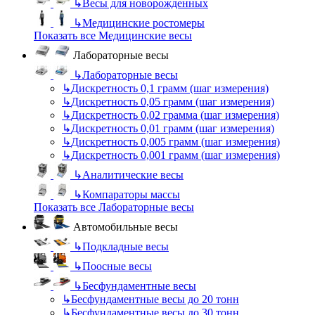
↳
Весы для новорожденных
↳
Медицинские ростомеры
Показать все Медицинские весы
Лабораторные весы
↳
Лабораторные весы
↳
Дискретность 0,1 грамм (шаг измерения)
↳
Дискретность 0,05 грамм (шаг измерения)
↳
Дискретность 0,02 грамма (шаг измерения)
↳
Дискретность 0,01 грамм (шаг измерения)
↳
Дискретность 0,005 грамм (шаг измерения)
↳
Дискретность 0,001 грамм (шаг измерения)
↳
Аналитические весы
↳
Компараторы массы
Показать все Лабораторные весы
Автомобильные весы
↳
Подкладные весы
↳
Поосные весы
↳
Бесфундаментные весы
↳
Бесфундаментные весы до 20 тонн
↳
Бесфундаментные весы до 30 тонн