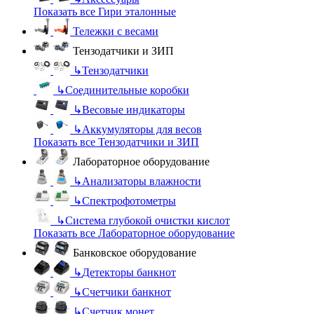
Показать все Гири эталонные
Тележки с весами
Тензодатчики и ЗИП
↳
Тензодатчики
↳
Соединительные коробки
↳
Весовые индикаторы
↳
Аккумуляторы для весов
Показать все Тензодатчики и ЗИП
Лабораторное оборудование
↳
Анализаторы влажности
↳
Спектрофотометры
↳
Система глубокой очистки кислот
Показать все Лабораторное оборудование
Банковское оборудование
↳
Детекторы банкнот
↳
Счетчики банкнот
↳
Счетчик монет