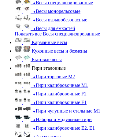
↳
Весы специализированные
↳
Весы монорельсовые
↳
Весы взрывобезопасные
↳
Весы для ёмкостей
Показать все Весы специализированные
Карманные весы
Кухонные весы и безмены
Бытовые весы
Гири эталонные
↳
Гири торговые М2
↳
Гири калибровочные М1
↳
Гири калибровочные F2
↳
Гири калибровочные F1
↳
Гири чугунные и стальные М1
↳
Наборы и модульные гири
↳
Гири калибровочные E2, Е1
↳
Аксессуары