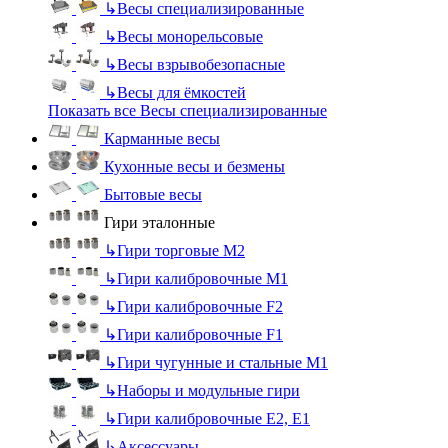
↳
Весы специализированные
↳
Весы монорельсовые
↳
Весы взрывобезопасные
↳
Весы для ёмкостей
Показать все Весы специализированные
Карманные весы
Кухонные весы и безмены
Бытовые весы
Гири эталонные
↳
Гири торговые М2
↳
Гири калибровочные М1
↳
Гири калибровочные F2
↳
Гири калибровочные F1
↳
Гири чугунные и стальные М1
↳
Наборы и модульные гири
↳
Гири калибровочные E2, Е1
↳
Аксессуары