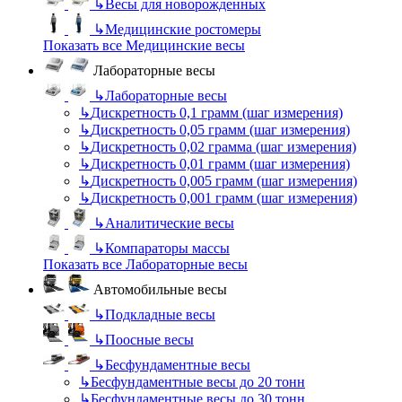
↳
Весы для новорожденных
↳
Медицинские ростомеры
Показать все Медицинские весы
Лабораторные весы
↳
Лабораторные весы
↳
Дискретность 0,1 грамм (шаг измерения)
↳
Дискретность 0,05 грамм (шаг измерения)
↳
Дискретность 0,02 грамма (шаг измерения)
↳
Дискретность 0,01 грамм (шаг измерения)
↳
Дискретность 0,005 грамм (шаг измерения)
↳
Дискретность 0,001 грамм (шаг измерения)
↳
Аналитические весы
↳
Компараторы массы
Показать все Лабораторные весы
Автомобильные весы
↳
Подкладные весы
↳
Поосные весы
↳
Бесфундаментные весы
↳
Бесфундаментные весы до 20 тонн
↳
Бесфундаментные весы до 30 тонн