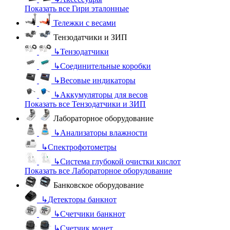
Показать все Гири эталонные
Тележки с весами
Тензодатчики и ЗИП
↳
Тензодатчики
↳
Соединительные коробки
↳
Весовые индикаторы
↳
Аккумуляторы для весов
Показать все Тензодатчики и ЗИП
Лабораторное оборудование
↳
Анализаторы влажности
↳
Спектрофотометры
↳
Система глубокой очистки кислот
Показать все Лабораторное оборудование
Банковское оборудование
↳
Детекторы банкнот
↳
Счетчики банкнот
↳
Счетчик монет