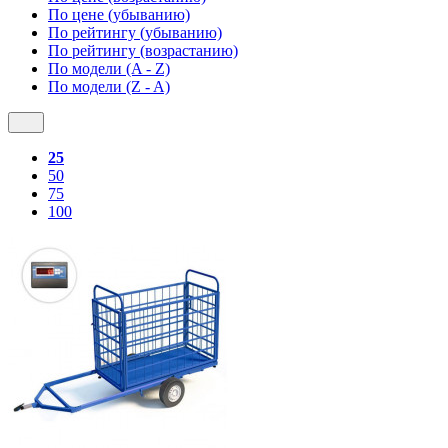
По цене (убыванию)
По рейтингу (убыванию)
По рейтингу (возрастанию)
По модели (A - Z)
По модели (Z - A)
25
50
75
100