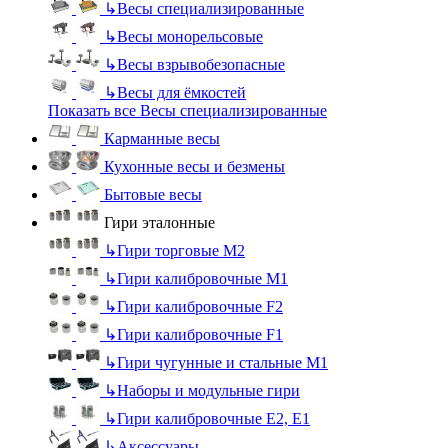
↳
Весы специализированные
↳
Весы монорельсовые
↳
Весы взрывобезопасные
↳
Весы для ёмкостей
Показать все Весы специализированные
Карманные весы
Кухонные весы и безмены
Бытовые весы
Гири эталонные
↳
Гири торговые М2
↳
Гири калибровочные М1
↳
Гири калибровочные F2
↳
Гири калибровочные F1
↳
Гири чугунные и стальные М1
↳
Наборы и модульные гири
↳
Гири калибровочные E2, Е1
↳
Аксессуары