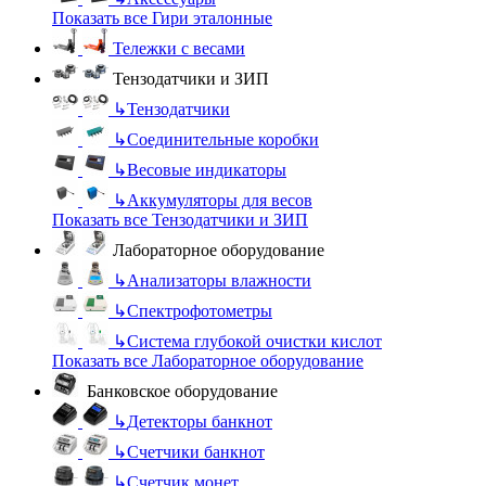
Показать все Гири эталонные
Тележки с весами
Тензодатчики и ЗИП
↳
Тензодатчики
↳
Соединительные коробки
↳
Весовые индикаторы
↳
Аккумуляторы для весов
Показать все Тензодатчики и ЗИП
Лабораторное оборудование
↳
Анализаторы влажности
↳
Спектрофотометры
↳
Система глубокой очистки кислот
Показать все Лабораторное оборудование
Банковское оборудование
↳
Детекторы банкнот
↳
Счетчики банкнот
↳
Счетчик монет