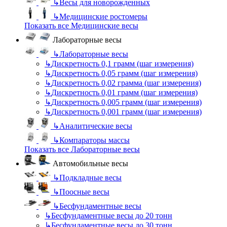
↳
Весы для новорожденных
↳
Медицинские ростомеры
Показать все Медицинские весы
Лабораторные весы
↳
Лабораторные весы
↳
Дискретность 0,1 грамм (шаг измерения)
↳
Дискретность 0,05 грамм (шаг измерения)
↳
Дискретность 0,02 грамма (шаг измерения)
↳
Дискретность 0,01 грамм (шаг измерения)
↳
Дискретность 0,005 грамм (шаг измерения)
↳
Дискретность 0,001 грамм (шаг измерения)
↳
Аналитические весы
↳
Компараторы массы
Показать все Лабораторные весы
Автомобильные весы
↳
Подкладные весы
↳
Поосные весы
↳
Бесфундаментные весы
↳
Бесфундаментные весы до 20 тонн
↳
Бесфундаментные весы до 30 тонн