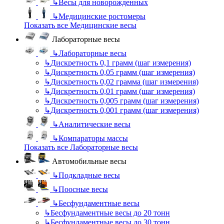
↳
Весы для новорожденных
↳
Медицинские ростомеры
Показать все Медицинские весы
Лабораторные весы
↳
Лабораторные весы
↳
Дискретность 0,1 грамм (шаг измерения)
↳
Дискретность 0,05 грамм (шаг измерения)
↳
Дискретность 0,02 грамма (шаг измерения)
↳
Дискретность 0,01 грамм (шаг измерения)
↳
Дискретность 0,005 грамм (шаг измерения)
↳
Дискретность 0,001 грамм (шаг измерения)
↳
Аналитические весы
↳
Компараторы массы
Показать все Лабораторные весы
Автомобильные весы
↳
Подкладные весы
↳
Поосные весы
↳
Бесфундаментные весы
↳
Бесфундаментные весы до 20 тонн
↳
Бесфундаментные весы до 30 тонн