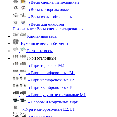
↳
Весы специализированные
↳
Весы монорельсовые
↳
Весы взрывобезопасные
↳
Весы для ёмкостей
Показать все Весы специализированные
Карманные весы
Кухонные весы и безмены
Бытовые весы
Гири эталонные
↳
Гири торговые М2
↳
Гири калибровочные М1
↳
Гири калибровочные F2
↳
Гири калибровочные F1
↳
Гири чугунные и стальные М1
↳
Наборы и модульные гири
↳
Гири калибровочные E2, Е1
↳
Аксессуары