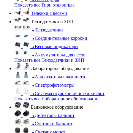
Показать все Гири эталонные
Тележки с весами
Тензодатчики и ЗИП
↳
Тензодатчики
↳
Соединительные коробки
↳
Весовые индикаторы
↳
Аккумуляторы для весов
Показать все Тензодатчики и ЗИП
Лабораторное оборудование
↳
Анализаторы влажности
↳
Спектрофотометры
↳
Система глубокой очистки кислот
Показать все Лабораторное оборудование
Банковское оборудование
↳
Детекторы банкнот
↳
Счетчики банкнот
↳
Счетчик монет