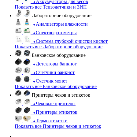
↳
Аккумуляторы для весов
Показать все Тензодатчики и ЗИП
Лабораторное оборудование
↳
Анализаторы влажности
↳
Спектрофотометры
↳
Система глубокой очистки кислот
Показать все Лабораторное оборудование
Банковское оборудование
↳
Детекторы банкнот
↳
Счетчики банкнот
↳
Счетчик монет
Показать все Банковское оборудование
Принтеры чеков и этикеток
↳
Чековые принтеры
↳
Принтеры этикеток
↳
Термоэтикетки
Показать все Принтеры чеков и этикеток