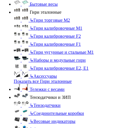
Бытовые весы
Гири эталонные
↳
Гири торговые М2
↳
Гири калибровочные М1
↳
Гири калибровочные F2
↳
Гири калибровочные F1
↳
Гири чугунные и стальные М1
↳
Наборы и модульные гири
↳
Гири калибровочные E2, Е1
↳
Аксессуары
Показать все Гири эталонные
Тележки с весами
Тензодатчики и ЗИП
↳
Тензодатчики
↳
Соединительные коробки
↳
Весовые индикаторы