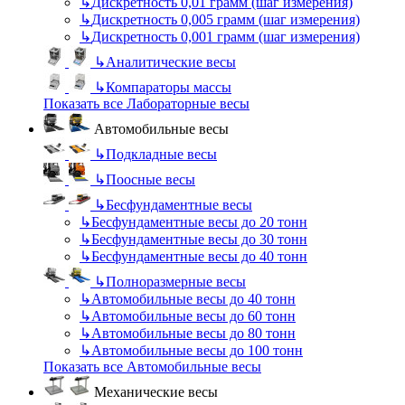
↳
Дискретность 0,01 грамм (шаг измерения)
↳
Дискретность 0,005 грамм (шаг измерения)
↳
Дискретность 0,001 грамм (шаг измерения)
↳
Аналитические весы
↳
Компараторы массы
Показать все Лабораторные весы
Автомобильные весы
↳
Подкладные весы
↳
Поосные весы
↳
Бесфундаментные весы
↳
Бесфундаментные весы до 20 тонн
↳
Бесфундаментные весы до 30 тонн
↳
Бесфундаментные весы до 40 тонн
↳
Полноразмерные весы
↳
Автомобильные весы до 40 тонн
↳
Автомобильные весы до 60 тонн
↳
Автомобильные весы до 80 тонн
↳
Автомобильные весы до 100 тонн
Показать все Автомобильные весы
Механические весы