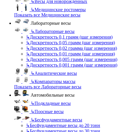
↳
Весы для новорожденных
↳
Медицинские ростомеры
Показать все Медицинские весы
Лабораторные весы
↳
Лабораторные весы
↳
Дискретность 0,1 грамм (шаг измерения)
↳
Дискретность 0,05 грамм (шаг измерения)
↳
Дискретность 0,02 грамма (шаг измерения)
↳
Дискретность 0,01 грамм (шаг измерения)
↳
Дискретность 0,005 грамм (шаг измерения)
↳
Дискретность 0,001 грамм (шаг измерения)
↳
Аналитические весы
↳
Компараторы массы
Показать все Лабораторные весы
Автомобильные весы
↳
Подкладные весы
↳
Поосные весы
↳
Бесфундаментные весы
↳
Бесфундаментные весы до 20 тонн
↳
Бесфундаментные весы до 30 тонн