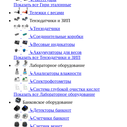
Показать все Гири эталонные
Тележки с весами
Тензодатчики и ЗИП
↳
Тензодатчики
↳
Соединительные коробки
↳
Весовые индикаторы
↳
Аккумуляторы для весов
Показать все Тензодатчики и ЗИП
Лабораторное оборудование
↳
Анализаторы влажности
↳
Спектрофотометры
↳
Система глубокой очистки кислот
Показать все Лабораторное оборудование
Банковское оборудование
↳
Детекторы банкнот
↳
Счетчики банкнот
↳
Счетчик монет