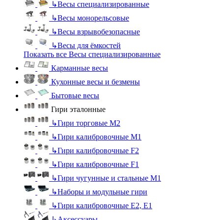
↳
Весы специализированные
↳
Весы монорельсовые
↳
Весы взрывобезопасные
↳
Весы для ёмкостей
Показать все Весы специализированные
Карманные весы
Кухонные весы и безмены
Бытовые весы
Гири эталонные
↳
Гири торговые М2
↳
Гири калибровочные М1
↳
Гири калибровочные F2
↳
Гири калибровочные F1
↳
Гири чугунные и стальные М1
↳
Наборы и модульные гири
↳
Гири калибровочные E2, Е1
↳
Аксессуары