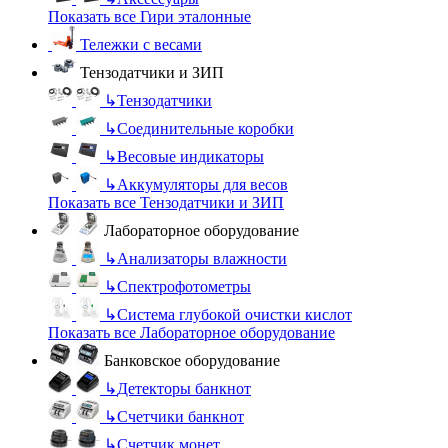
Показать все Гири эталонные
Тележки с весами
Тензодатчики и ЗИП
↳
Тензодатчики
↳
Соединительные коробки
↳
Весовые индикаторы
↳
Аккумуляторы для весов
Показать все Тензодатчики и ЗИП
Лабораторное оборудование
↳
Анализаторы влажности
↳
Спектрофотометры
↳
Система глубокой очистки кислот
Показать все Лабораторное оборудование
Банковское оборудование
↳
Детекторы банкнот
↳
Счетчики банкнот
↳
Счетчик монет