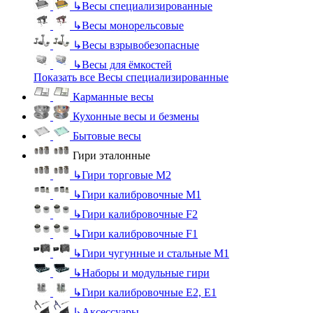
↳
Весы специализированные
↳
Весы монорельсовые
↳
Весы взрывобезопасные
↳
Весы для ёмкостей
Показать все Весы специализированные
Карманные весы
Кухонные весы и безмены
Бытовые весы
Гири эталонные
↳
Гири торговые М2
↳
Гири калибровочные М1
↳
Гири калибровочные F2
↳
Гири калибровочные F1
↳
Гири чугунные и стальные М1
↳
Наборы и модульные гири
↳
Гири калибровочные E2, Е1
↳
Аксессуары