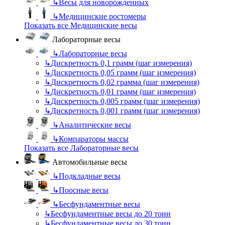
↳
Весы для новорожденных
↳
Медицинские ростомеры
Показать все Медицинские весы
Лабораторные весы
↳
Лабораторные весы
↳
Дискретность 0,1 грамм (шаг измерения)
↳
Дискретность 0,05 грамм (шаг измерения)
↳
Дискретность 0,02 грамма (шаг измерения)
↳
Дискретность 0,01 грамм (шаг измерения)
↳
Дискретность 0,005 грамм (шаг измерения)
↳
Дискретность 0,001 грамм (шаг измерения)
↳
Аналитические весы
↳
Компараторы массы
Показать все Лабораторные весы
Автомобильные весы
↳
Подкладные весы
↳
Поосные весы
↳
Бесфундаментные весы
↳
Бесфундаментные весы до 20 тонн
↳
Бесфундаментные весы до 30 тонн