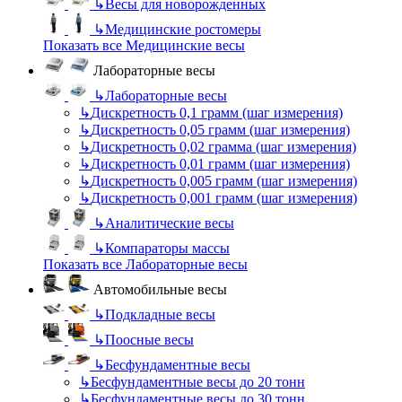
↳
Весы для новорожденных
↳
Медицинские ростомеры
Показать все Медицинские весы
Лабораторные весы
↳
Лабораторные весы
↳
Дискретность 0,1 грамм (шаг измерения)
↳
Дискретность 0,05 грамм (шаг измерения)
↳
Дискретность 0,02 грамма (шаг измерения)
↳
Дискретность 0,01 грамм (шаг измерения)
↳
Дискретность 0,005 грамм (шаг измерения)
↳
Дискретность 0,001 грамм (шаг измерения)
↳
Аналитические весы
↳
Компараторы массы
Показать все Лабораторные весы
Автомобильные весы
↳
Подкладные весы
↳
Поосные весы
↳
Бесфундаментные весы
↳
Бесфундаментные весы до 20 тонн
↳
Бесфундаментные весы до 30 тонн