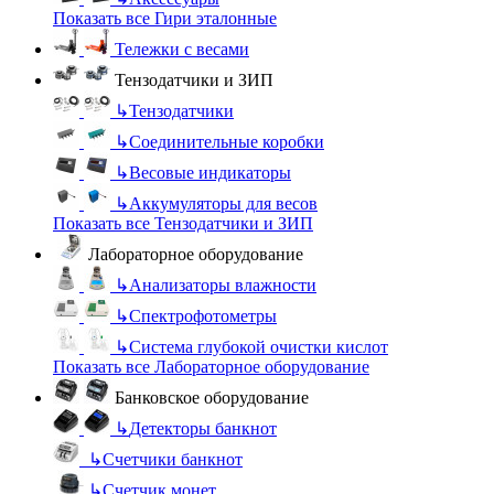
Показать все Гири эталонные
Тележки с весами
Тензодатчики и ЗИП
↳
Тензодатчики
↳
Соединительные коробки
↳
Весовые индикаторы
↳
Аккумуляторы для весов
Показать все Тензодатчики и ЗИП
Лабораторное оборудование
↳
Анализаторы влажности
↳
Спектрофотометры
↳
Система глубокой очистки кислот
Показать все Лабораторное оборудование
Банковское оборудование
↳
Детекторы банкнот
↳
Счетчики банкнот
↳
Счетчик монет