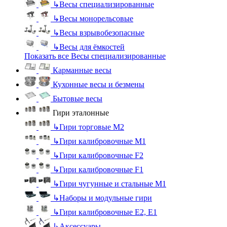
↳
Весы специализированные
↳
Весы монорельсовые
↳
Весы взрывобезопасные
↳
Весы для ёмкостей
Показать все Весы специализированные
Карманные весы
Кухонные весы и безмены
Бытовые весы
Гири эталонные
↳
Гири торговые М2
↳
Гири калибровочные М1
↳
Гири калибровочные F2
↳
Гири калибровочные F1
↳
Гири чугунные и стальные М1
↳
Наборы и модульные гири
↳
Гири калибровочные E2, Е1
↳
Аксессуары