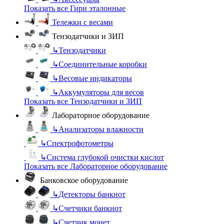
Показать все Гири эталонные
Тележки с весами
Тензодатчики и ЗИП
↳
Тензодатчики
↳
Соединительные коробки
↳
Весовые индикаторы
↳
Аккумуляторы для весов
Показать все Тензодатчики и ЗИП
Лабораторное оборудование
↳
Анализаторы влажности
↳
Спектрофотометры
↳
Система глубокой очистки кислот
Показать все Лабораторное оборудование
Банковское оборудование
↳
Детекторы банкнот
↳
Счетчики банкнот
↳
Счетчик монет