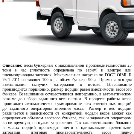
Описание:
весы бункерные с максимальной производительностью 25
тонн в час (плотность определена по зерну) и электро или
пневмоприводом заслонок. Максимальная нагрузка по ГОСТ OIML R
76-1-2011 составляет 100 кг, а объем бункера 90 л. Применяются для
взвешивания сыпучих материалов в потоке. Взвешивание
производится порционно, размер порции равен вместимости весового
бункера. Взвешивание осуществляется непрерывно, в автоматическом
режиме до набора заданного веса партии. В процессе работы весов
происходит автоматическое суммирование всех взвешенных порций
до заданного оператором значения массы. Размер и вес порции
различается в зависимости от конкретной модели весов может как
определяться объемом весового бункера, так и задаваться оператором
весов вручную, на пульте управления. Так как взвешивание больших
и малых порций происходит почти с одинаковыми временными
затратами, итоговая производительность весов прямо