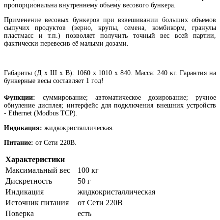
пропорциональна внутреннему объему весового бункера.
Применение весовых бункеров при взвешивании больших объемов
сыпучих продуктов (зерно, крупы, семена, комбикорм, гранулы
пластмасс и т.п.) позволяет получить точный вес всей партии,
фактически перевесив её малыми дозами.
Габариты (Д х Ш х В): 1060 х 1010 х 840. Масса: 240 кг. Гарантия на
бункерные весы составляет 1 год!
Функции:
суммирование; автоматическое дозирование;
ручное
обнуление дисплея; интерфейс для подключения внешних устройств
- Ethernet (Modbus TCP).
Индикация:
жидкокристаллическая.
Питание:
от Сети 220В.
Характеристики
Максимальный вес
100 кг
Дискретность
50 г
Индикация
жидкокристаллическая
Источник питания
от Сети 220В
Поверка
есть