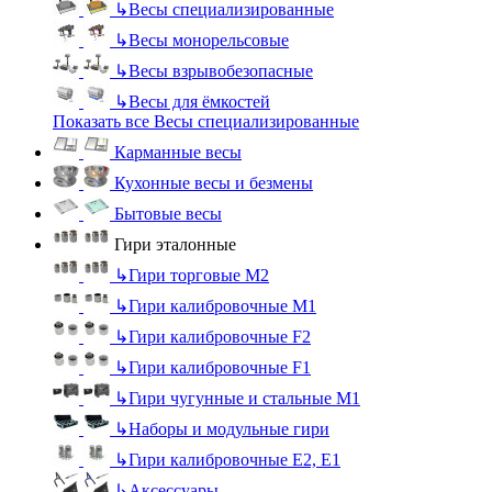
↳
Весы специализированные
↳
Весы монорельсовые
↳
Весы взрывобезопасные
↳
Весы для ёмкостей
Показать все Весы специализированные
Карманные весы
Кухонные весы и безмены
Бытовые весы
Гири эталонные
↳
Гири торговые М2
↳
Гири калибровочные М1
↳
Гири калибровочные F2
↳
Гири калибровочные F1
↳
Гири чугунные и стальные М1
↳
Наборы и модульные гири
↳
Гири калибровочные E2, Е1
↳
Аксессуары