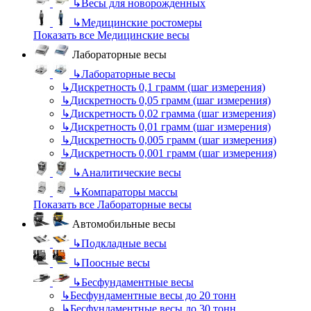
↳
Весы для новорожденных
↳
Медицинские ростомеры
Показать все Медицинские весы
Лабораторные весы
↳
Лабораторные весы
↳
Дискретность 0,1 грамм (шаг измерения)
↳
Дискретность 0,05 грамм (шаг измерения)
↳
Дискретность 0,02 грамма (шаг измерения)
↳
Дискретность 0,01 грамм (шаг измерения)
↳
Дискретность 0,005 грамм (шаг измерения)
↳
Дискретность 0,001 грамм (шаг измерения)
↳
Аналитические весы
↳
Компараторы массы
Показать все Лабораторные весы
Автомобильные весы
↳
Подкладные весы
↳
Поосные весы
↳
Бесфундаментные весы
↳
Бесфундаментные весы до 20 тонн
↳
Бесфундаментные весы до 30 тонн