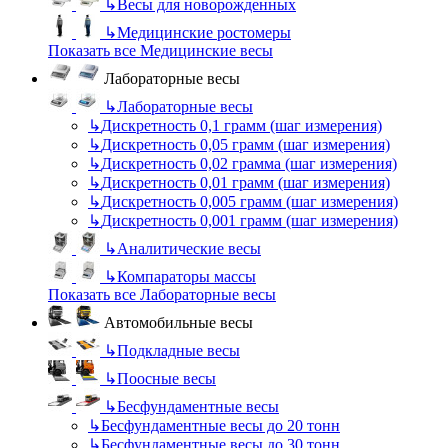
↳
Весы для новорожденных
↳
Медицинские ростомеры
Показать все Медицинские весы
Лабораторные весы
↳
Лабораторные весы
↳
Дискретность 0,1 грамм (шаг измерения)
↳
Дискретность 0,05 грамм (шаг измерения)
↳
Дискретность 0,02 грамма (шаг измерения)
↳
Дискретность 0,01 грамм (шаг измерения)
↳
Дискретность 0,005 грамм (шаг измерения)
↳
Дискретность 0,001 грамм (шаг измерения)
↳
Аналитические весы
↳
Компараторы массы
Показать все Лабораторные весы
Автомобильные весы
↳
Подкладные весы
↳
Поосные весы
↳
Бесфундаментные весы
↳
Бесфундаментные весы до 20 тонн
↳
Бесфундаментные весы до 30 тонн