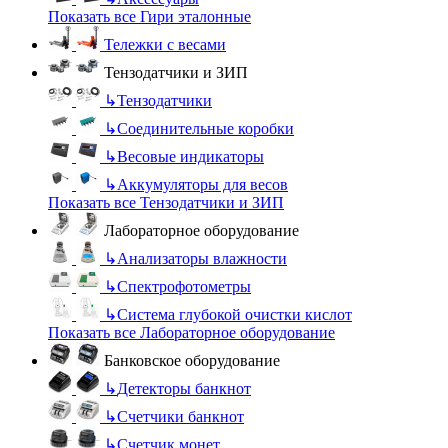
Показать все Гири эталонные
Тележки с весами
Тензодатчики и ЗИП
↳
Тензодатчики
↳
Соединительные коробки
↳
Весовые индикаторы
↳
Аккумуляторы для весов
Показать все Тензодатчики и ЗИП
Лабораторное оборудование
↳
Анализаторы влажности
↳
Спектрофотометры
↳
Система глубокой очистки кислот
Показать все Лабораторное оборудование
Банковское оборудование
↳
Детекторы банкнот
↳
Счетчики банкнот
↳
Счетчик монет