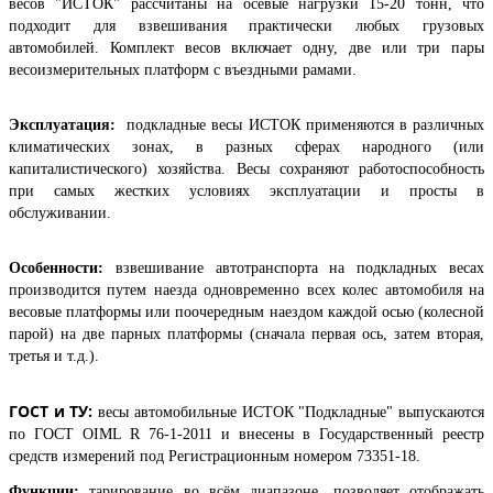
весов "ИСТОК" рассчитаны на осевые нагрузки 15-20 тонн, что
подходит для взвешивания практически любых грузовых
автомобилей. Комплект весов включает одну, две или три пары
весоизмерительных платформ с въездными рамами.
Эксплуатация:
подкладные весы ИСТОК применяются в различных
климатических зонах, в разных сферах народного (или
капиталистического) хозяйства. Весы сохраняют работоспособность
при самых жестких условиях эксплуатации и просты в
обслуживании.
Особенности:
взвешивание автотранспорта на подкладных весах
производится путем наезда одновременно всех колес автомобиля на
весовые платформы или поочередным наездом каждой осью (колесной
парой) на две парных платформы (сначала первая ось, затем вторая,
третья и т.д.).
ГОСТ и ТУ:
весы автомобильные ИСТОК "Подкладные" выпускаются
по ГОСТ OIML R 76-1-2011 и внесены в Государственный реестр
средств измерений под Регистрационным номером 73351-18.
Функции:
тарирование во всём диапазоне, позволяет отображать