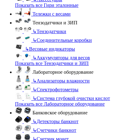
Показать все Гири эталонные
Тележки с весами
Тензодатчики и ЗИП
↳
Тензодатчики
↳
Соединительные коробки
↳
Весовые индикаторы
↳
Аккумуляторы для весов
Показать все Тензодатчики и ЗИП
Лабораторное оборудование
↳
Анализаторы влажности
↳
Спектрофотометры
↳
Система глубокой очистки кислот
Показать все Лабораторное оборудование
Банковское оборудование
↳
Детекторы банкнот
↳
Счетчики банкнот
↳
Счетчик монет