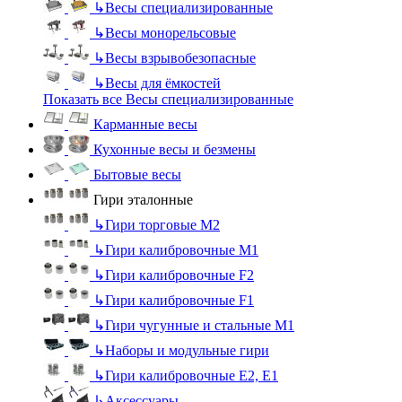
↳
Весы специализированные
↳
Весы монорельсовые
↳
Весы взрывобезопасные
↳
Весы для ёмкостей
Показать все Весы специализированные
Карманные весы
Кухонные весы и безмены
Бытовые весы
Гири эталонные
↳
Гири торговые М2
↳
Гири калибровочные М1
↳
Гири калибровочные F2
↳
Гири калибровочные F1
↳
Гири чугунные и стальные М1
↳
Наборы и модульные гири
↳
Гири калибровочные E2, Е1
↳
Аксессуары