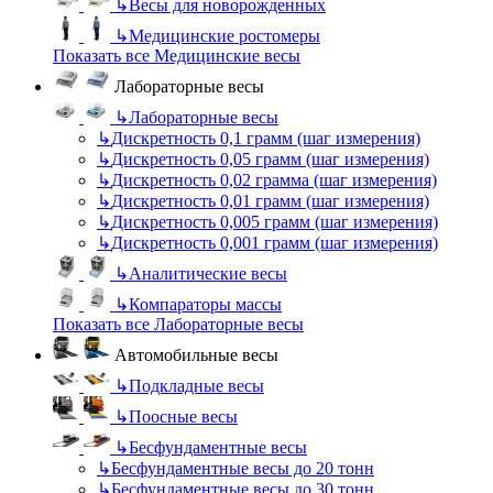
↳
Весы для новорожденных
↳
Медицинские ростомеры
Показать все Медицинские весы
Лабораторные весы
↳
Лабораторные весы
↳
Дискретность 0,1 грамм (шаг измерения)
↳
Дискретность 0,05 грамм (шаг измерения)
↳
Дискретность 0,02 грамма (шаг измерения)
↳
Дискретность 0,01 грамм (шаг измерения)
↳
Дискретность 0,005 грамм (шаг измерения)
↳
Дискретность 0,001 грамм (шаг измерения)
↳
Аналитические весы
↳
Компараторы массы
Показать все Лабораторные весы
Автомобильные весы
↳
Подкладные весы
↳
Поосные весы
↳
Бесфундаментные весы
↳
Бесфундаментные весы до 20 тонн
↳
Бесфундаментные весы до 30 тонн