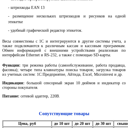
- штрихкоды EAN 13
- размещение нескольких штрихкодов и рисунков на одной
этикетке
- удобный графический редактор этикеток.
Весы совместимы с 1С и интегрируются в другие системы учета, а
также подключаются к различным кассам и кассовым программам.
Обмен информацией с внешними устройствами реализован по
интерфейсам Ethernet и RS-232, а также с помощью SD-карты.
Функции:
три режима работы (самообслуживание, работа продавца,
фасовка); четыре типа клавиатуры поиска товаров; загрузка товаров
из учетных систем: 1С:Предприятие, Айтида, Excel, Microinvest и др.
Индикация:
большой сенсорный экран 10 дюймов и индикатор со
стороны покупателя.
Питание:
сетевой адаптер, 220В.
Сопутствующие товары
Цена, руб
до 10 шт
до 20 шт
до 30 шт
свыш