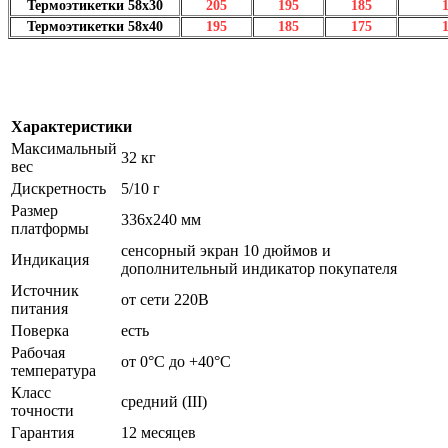
Термоэтикетки 58х30
205
195
185
Термоэтикетки 58х40
195
185
175
Характеристики
Максимальный
32 кг
вес
Дискретность
5/10 г
Размер
336х240 мм
платформы
сенсорный экран 10 дюймов и
Индикация
дополнительный индикатор покупателя
Источник
от сети 220В
питания
Поверка
есть
Рабочая
от 0°C до +40°C
температура
Класс
средний (III)
точности
Гарантия
12 месяцев