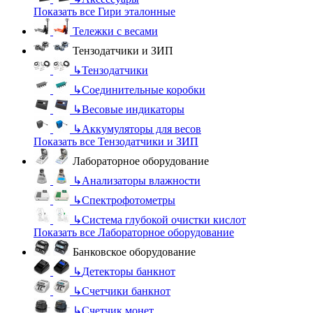
Показать все Гири эталонные
Тележки с весами
Тензодатчики и ЗИП
↳
Тензодатчики
↳
Соединительные коробки
↳
Весовые индикаторы
↳
Аккумуляторы для весов
Показать все Тензодатчики и ЗИП
Лабораторное оборудование
↳
Анализаторы влажности
↳
Спектрофотометры
↳
Система глубокой очистки кислот
Показать все Лабораторное оборудование
Банковское оборудование
↳
Детекторы банкнот
↳
Счетчики банкнот
↳
Счетчик монет