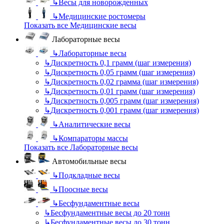
↳
Весы для новорожденных
↳
Медицинские ростомеры
Показать все Медицинские весы
Лабораторные весы
↳
Лабораторные весы
↳
Дискретность 0,1 грамм (шаг измерения)
↳
Дискретность 0,05 грамм (шаг измерения)
↳
Дискретность 0,02 грамма (шаг измерения)
↳
Дискретность 0,01 грамм (шаг измерения)
↳
Дискретность 0,005 грамм (шаг измерения)
↳
Дискретность 0,001 грамм (шаг измерения)
↳
Аналитические весы
↳
Компараторы массы
Показать все Лабораторные весы
Автомобильные весы
↳
Подкладные весы
↳
Поосные весы
↳
Бесфундаментные весы
↳
Бесфундаментные весы до 20 тонн
↳
Бесфундаментные весы до 30 тонн