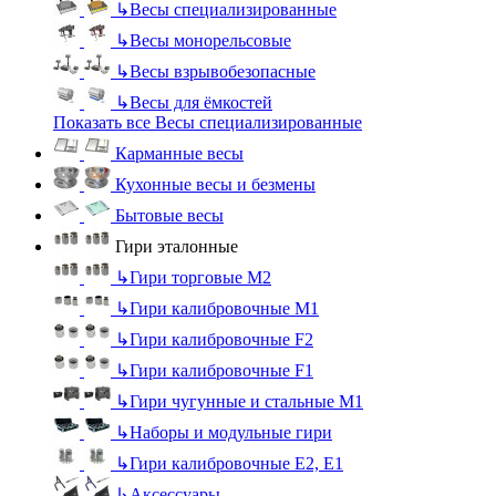
↳
Весы специализированные
↳
Весы монорельсовые
↳
Весы взрывобезопасные
↳
Весы для ёмкостей
Показать все Весы специализированные
Карманные весы
Кухонные весы и безмены
Бытовые весы
Гири эталонные
↳
Гири торговые М2
↳
Гири калибровочные М1
↳
Гири калибровочные F2
↳
Гири калибровочные F1
↳
Гири чугунные и стальные М1
↳
Наборы и модульные гири
↳
Гири калибровочные E2, Е1
↳
Аксессуары