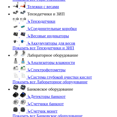
Тележки с весами
Тензодатчики и ЗИП
↳
Тензодатчики
↳
Соединительные коробки
↳
Весовые индикаторы
↳
Аккумуляторы для весов
Показать все Тензодатчики и ЗИП
Лабораторное оборудование
↳
Анализаторы влажности
↳
Спектрофотометры
↳
Система глубокой очистки кислот
Показать все Лабораторное оборудование
Банковское оборудование
↳
Детекторы банкнот
↳
Счетчики банкнот
↳
Счетчик монет
Показать все Банковское оборудование