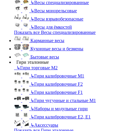
↳
Весы специализированные
↳
Весы монорельсовые
↳
Весы взрывобезопасные
↳
Весы для ёмкостей
Показать все Весы специализированные
Карманные весы
Кухонные весы и безмены
Бытовые весы
Гири эталонные
↳
Гири торговые М2
↳
Гири калибровочные М1
↳
Гири калибровочные F2
↳
Гири калибровочные F1
↳
Гири чугунные и стальные М1
↳
Наборы и модульные гири
↳
Гири калибровочные E2, Е1
↳
Аксессуары
Показать все Гири эталонные