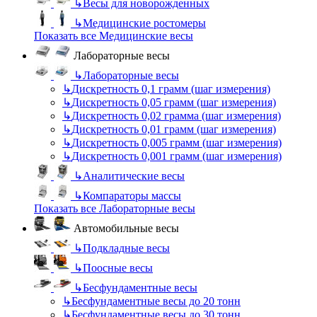
↳
Весы для новорожденных
↳
Медицинские ростомеры
Показать все Медицинские весы
Лабораторные весы
↳
Лабораторные весы
↳
Дискретность 0,1 грамм (шаг измерения)
↳
Дискретность 0,05 грамм (шаг измерения)
↳
Дискретность 0,02 грамма (шаг измерения)
↳
Дискретность 0,01 грамм (шаг измерения)
↳
Дискретность 0,005 грамм (шаг измерения)
↳
Дискретность 0,001 грамм (шаг измерения)
↳
Аналитические весы
↳
Компараторы массы
Показать все Лабораторные весы
Автомобильные весы
↳
Подкладные весы
↳
Поосные весы
↳
Бесфундаментные весы
↳
Бесфундаментные весы до 20 тонн
↳
Бесфундаментные весы до 30 тонн