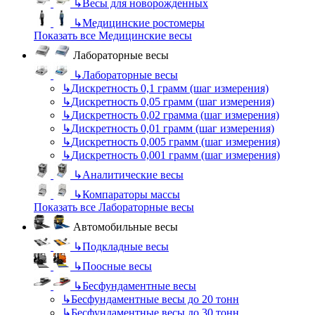
↳
Весы для новорожденных
↳
Медицинские ростомеры
Показать все Медицинские весы
Лабораторные весы
↳
Лабораторные весы
↳
Дискретность 0,1 грамм (шаг измерения)
↳
Дискретность 0,05 грамм (шаг измерения)
↳
Дискретность 0,02 грамма (шаг измерения)
↳
Дискретность 0,01 грамм (шаг измерения)
↳
Дискретность 0,005 грамм (шаг измерения)
↳
Дискретность 0,001 грамм (шаг измерения)
↳
Аналитические весы
↳
Компараторы массы
Показать все Лабораторные весы
Автомобильные весы
↳
Подкладные весы
↳
Поосные весы
↳
Бесфундаментные весы
↳
Бесфундаментные весы до 20 тонн
↳
Бесфундаментные весы до 30 тонн