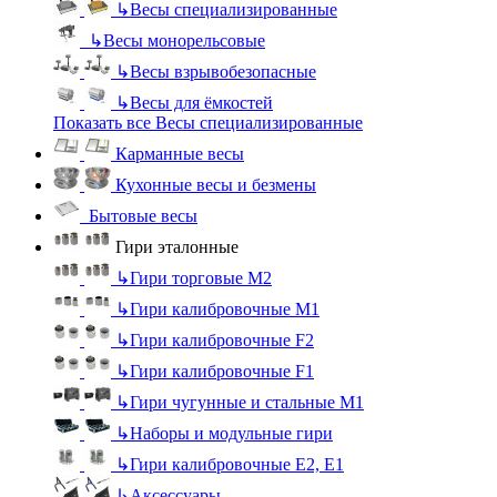
↳
Весы специализированные
↳
Весы монорельсовые
↳
Весы взрывобезопасные
↳
Весы для ёмкостей
Показать все Весы специализированные
Карманные весы
Кухонные весы и безмены
Бытовые весы
Гири эталонные
↳
Гири торговые М2
↳
Гири калибровочные М1
↳
Гири калибровочные F2
↳
Гири калибровочные F1
↳
Гири чугунные и стальные М1
↳
Наборы и модульные гири
↳
Гири калибровочные E2, Е1
↳
Аксессуары