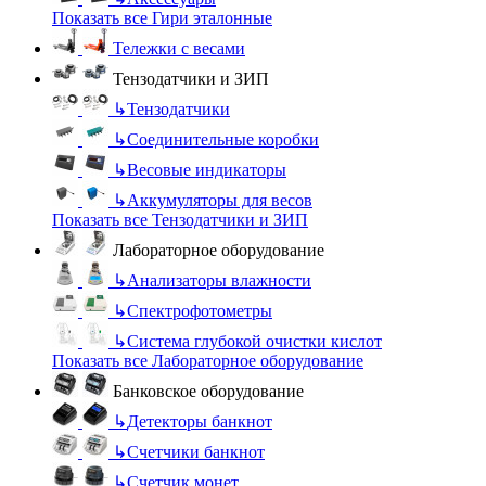
Показать все Гири эталонные
Тележки с весами
Тензодатчики и ЗИП
↳
Тензодатчики
↳
Соединительные коробки
↳
Весовые индикаторы
↳
Аккумуляторы для весов
Показать все Тензодатчики и ЗИП
Лабораторное оборудование
↳
Анализаторы влажности
↳
Спектрофотометры
↳
Система глубокой очистки кислот
Показать все Лабораторное оборудование
Банковское оборудование
↳
Детекторы банкнот
↳
Счетчики банкнот
↳
Счетчик монет