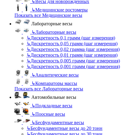
↳
Весы для новорожденных
↳
Медицинские ростомеры
Показать все Медицинские весы
Лабораторные весы
↳
Лабораторные весы
↳
Дискретность 0,1 грамм (шаг измерения)
↳
Дискретность 0,05 грамм (шаг измерения)
↳
Дискретность 0,02 грамма (шаг измерения)
↳
Дискретность 0,01 грамм (шаг измерения)
↳
Дискретность 0,005 грамм (шаг измерения)
↳
Дискретность 0,001 грамм (шаг измерения)
↳
Аналитические весы
↳
Компараторы массы
Показать все Лабораторные весы
Автомобильные весы
↳
Подкладные весы
↳
Поосные весы
↳
Бесфундаментные весы
↳
Бесфундаментные весы до 20 тонн
↳
Бесфундаментные весы до 30 тонн