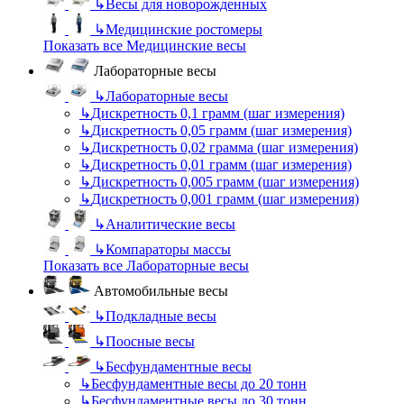
↳
Весы для новорожденных
↳
Медицинские ростомеры
Показать все Медицинские весы
Лабораторные весы
↳
Лабораторные весы
↳
Дискретность 0,1 грамм (шаг измерения)
↳
Дискретность 0,05 грамм (шаг измерения)
↳
Дискретность 0,02 грамма (шаг измерения)
↳
Дискретность 0,01 грамм (шаг измерения)
↳
Дискретность 0,005 грамм (шаг измерения)
↳
Дискретность 0,001 грамм (шаг измерения)
↳
Аналитические весы
↳
Компараторы массы
Показать все Лабораторные весы
Автомобильные весы
↳
Подкладные весы
↳
Поосные весы
↳
Бесфундаментные весы
↳
Бесфундаментные весы до 20 тонн
↳
Бесфундаментные весы до 30 тонн