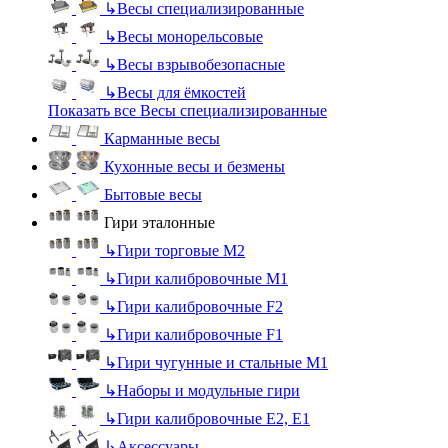
↳
Весы специализированные
↳
Весы монорельсовые
↳
Весы взрывобезопасные
↳
Весы для ёмкостей
Показать все Весы специализированные
Карманные весы
Кухонные весы и безмены
Бытовые весы
Гири эталонные
↳
Гири торговые М2
↳
Гири калибровочные М1
↳
Гири калибровочные F2
↳
Гири калибровочные F1
↳
Гири чугунные и стальные М1
↳
Наборы и модульные гири
↳
Гири калибровочные E2, Е1
↳
Аксессуары