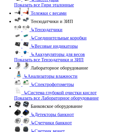
Показать все Гири эталонные
Тележки с весами
Тензодатчики и ЗИП
↳
Тензодатчики
↳
Соединительные коробки
↳
Весовые индикаторы
↳
Аккумуляторы для весов
Показать все Тензодатчики и ЗИП
Лабораторное оборудование
↳
Анализаторы влажности
↳
Спектрофотометры
↳
Система глубокой очистки кислот
Показать все Лабораторное оборудование
Банковское оборудование
↳
Детекторы банкнот
↳
Счетчики банкнот
↳
Счетчик монет