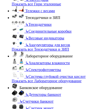
Показать все Гири эталонные
Тележки с весами
Тензодатчики и ЗИП
↳
Тензодатчики
↳
Соединительные коробки
↳
Весовые индикаторы
↳
Аккумуляторы для весов
Показать все Тензодатчики и ЗИП
Лабораторное оборудование
↳
Анализаторы влажности
↳
Спектрофотометры
↳
Система глубокой очистки кислот
Показать все Лабораторное оборудование
Банковское оборудование
↳
Детекторы банкнот
↳
Счетчики банкнот
↳
Счетчик монет