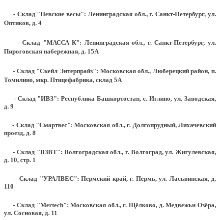
- Склад "Невские весы": Ленинградская обл., г. Санкт-Петербург, ул.
Оптиков, д. 4
- Склад "МАССА К": Ленинградская обл., г. Санкт-Петербург, ул.
Пироговская набережная, д. 15А
- Склад "Скейл Энтерпрайз": Московская обл., Люберецкий район, п.
Томилино, мкр. Птицефабрика, склад 5А
- Склад "ИВЗ": Республика Башкортостан, с. Иглино, ул. Заводская,
д. 9
- Склад "Смартвес":
Московская обл., г. Долгопрудный, Лихачевский
проезд, д. 8
- Склад "ВЗВТ": Волгоградская обл., г. Волгоград, ул. Жигулевская,
д. 10, стр. 1
- Склад "УРАЛВЕС": Пермский край, г. Пермь, ул. Ласьвинская, д.
110
- Склад "Mertech": Московская обл., г. Щёлково, д. Медвежьи Озёра,
ул. Сосновая, д. 11