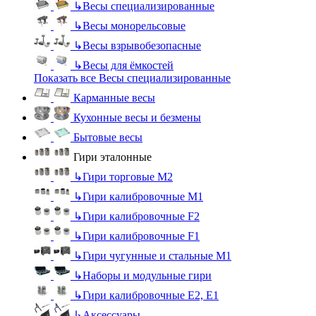
↳
Весы специализированные
↳
Весы монорельсовые
↳
Весы взрывобезопасные
↳
Весы для ёмкостей
Показать все Весы специализированные
Карманные весы
Кухонные весы и безмены
Бытовые весы
Гири эталонные
↳
Гири торговые М2
↳
Гири калибровочные М1
↳
Гири калибровочные F2
↳
Гири калибровочные F1
↳
Гири чугунные и стальные М1
↳
Наборы и модульные гири
↳
Гири калибровочные E2, Е1
↳
Аксессуары