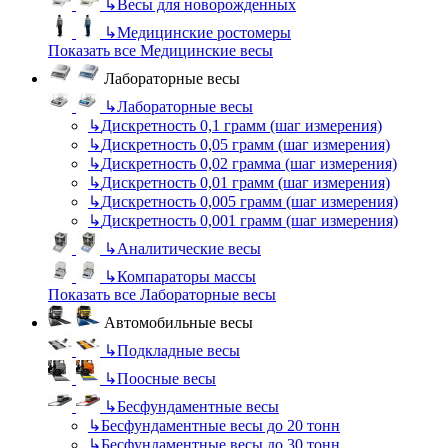
↳
Весы для новорожденных
↳
Медицинские ростомеры
Показать все Медицинские весы
Лабораторные весы
↳
Лабораторные весы
↳
Дискретность 0,1 грамм (шаг измерения)
↳
Дискретность 0,05 грамм (шаг измерения)
↳
Дискретность 0,02 грамма (шаг измерения)
↳
Дискретность 0,01 грамм (шаг измерения)
↳
Дискретность 0,005 грамм (шаг измерения)
↳
Дискретность 0,001 грамм (шаг измерения)
↳
Аналитические весы
↳
Компараторы массы
Показать все Лабораторные весы
Автомобильные весы
↳
Подкладные весы
↳
Поосные весы
↳
Бесфундаментные весы
↳
Бесфундаментные весы до 20 тонн
↳
Бесфундаментные весы до 30 тонн