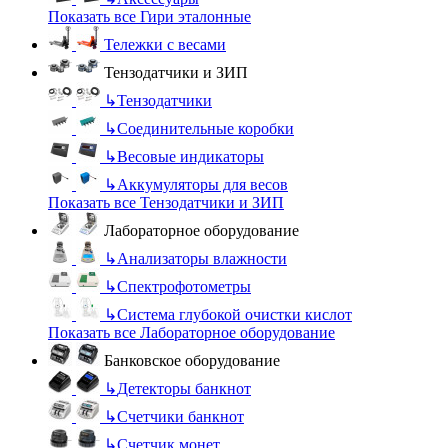
Показать все Гири эталонные
Тележки с весами
Тензодатчики и ЗИП
↳
Тензодатчики
↳
Соединительные коробки
↳
Весовые индикаторы
↳
Аккумуляторы для весов
Показать все Тензодатчики и ЗИП
Лабораторное оборудование
↳
Анализаторы влажности
↳
Спектрофотометры
↳
Система глубокой очистки кислот
Показать все Лабораторное оборудование
Банковское оборудование
↳
Детекторы банкнот
↳
Счетчики банкнот
↳
Счетчик монет