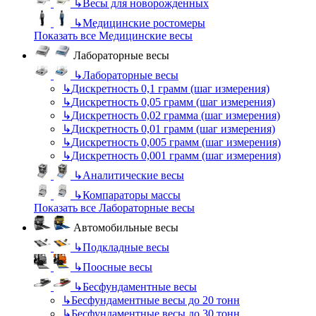
↳
Весы для новорожденных
↳
Медицинские ростомеры
Показать все Медицинские весы
Лабораторные весы
↳
Лабораторные весы
↳
Дискретность 0,1 грамм (шаг измерения)
↳
Дискретность 0,05 грамм (шаг измерения)
↳
Дискретность 0,02 грамма (шаг измерения)
↳
Дискретность 0,01 грамм (шаг измерения)
↳
Дискретность 0,005 грамм (шаг измерения)
↳
Дискретность 0,001 грамм (шаг измерения)
↳
Аналитические весы
↳
Компараторы массы
Показать все Лабораторные весы
Автомобильные весы
↳
Подкладные весы
↳
Поосные весы
↳
Бесфундаментные весы
↳
Бесфундаментные весы до 20 тонн
↳
Бесфундаментные весы до 30 тонн