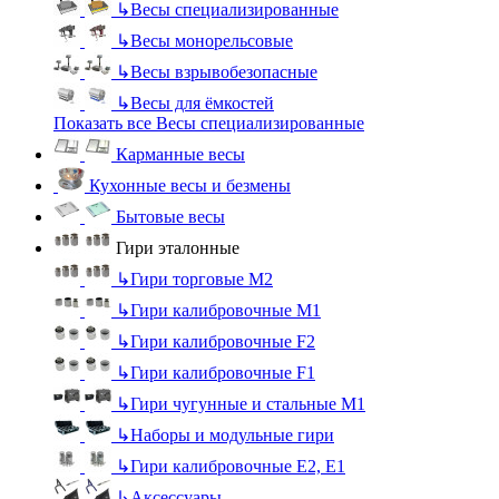
↳
Весы специализированные
↳
Весы монорельсовые
↳
Весы взрывобезопасные
↳
Весы для ёмкостей
Показать все Весы специализированные
Карманные весы
Кухонные весы и безмены
Бытовые весы
Гири эталонные
↳
Гири торговые М2
↳
Гири калибровочные М1
↳
Гири калибровочные F2
↳
Гири калибровочные F1
↳
Гири чугунные и стальные М1
↳
Наборы и модульные гири
↳
Гири калибровочные E2, Е1
↳
Аксессуары