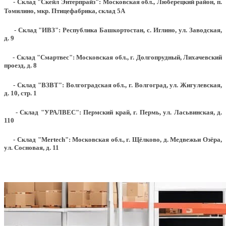
- Склад "Скейл Энтерпрайз": Московская обл., Люберецкий район, п.
Томилино, мкр. Птицефабрика, склад 5А
- Склад "ИВЗ": Республика Башкортостан, с. Иглино, ул. Заводская,
д. 9
- Склад "Смартвес":
Московская обл., г. Долгопрудный, Лихачевский
проезд, д. 8
- Склад "ВЗВТ": Волгоградская обл., г. Волгоград, ул. Жигулевская,
д. 10, стр. 1
- Склад "УРАЛВЕС": Пермский край, г. Пермь, ул. Ласьвинская, д.
110
- Склад "Mertech": Московская обл., г. Щёлково, д. Медвежьи Озёра,
ул. Сосновая, д. 11