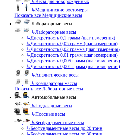
↳
Весы для новорожденных
↳
Медицинские ростомеры
Показать все Медицинские весы
Лабораторные весы
↳
Лабораторные весы
↳
Дискретность 0,1 грамм (шаг измерения)
↳
Дискретность 0,05 грамм (шаг измерения)
↳
Дискретность 0,02 грамма (шаг измерения)
↳
Дискретность 0,01 грамм (шаг измерения)
↳
Дискретность 0,005 грамм (шаг измерения)
↳
Дискретность 0,001 грамм (шаг измерения)
↳
Аналитические весы
↳
Компараторы массы
Показать все Лабораторные весы
Автомобильные весы
↳
Подкладные весы
↳
Поосные весы
↳
Бесфундаментные весы
↳
Бесфундаментные весы до 20 тонн
↳
Бесфундаментные весы до 30 тонн