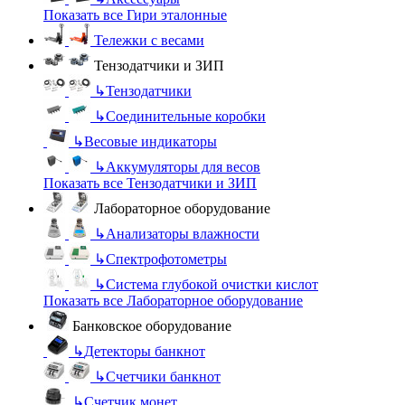
Показать все Гири эталонные
Тележки с весами
Тензодатчики и ЗИП
↳
Тензодатчики
↳
Соединительные коробки
↳
Весовые индикаторы
↳
Аккумуляторы для весов
Показать все Тензодатчики и ЗИП
Лабораторное оборудование
↳
Анализаторы влажности
↳
Спектрофотометры
↳
Система глубокой очистки кислот
Показать все Лабораторное оборудование
Банковское оборудование
↳
Детекторы банкнот
↳
Счетчики банкнот
↳
Счетчик монет