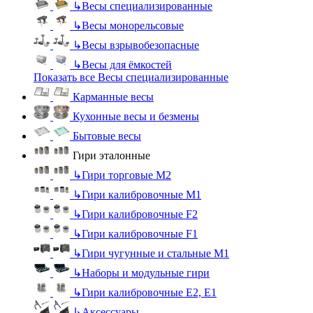
↳
Весы специализированные
↳
Весы монорельсовые
↳
Весы взрывобезопасные
↳
Весы для ёмкостей
Показать все Весы специализированные
Карманные весы
Кухонные весы и безмены
Бытовые весы
Гири эталонные
↳
Гири торговые М2
↳
Гири калибровочные М1
↳
Гири калибровочные F2
↳
Гири калибровочные F1
↳
Гири чугунные и стальные М1
↳
Наборы и модульные гири
↳
Гири калибровочные E2, Е1
↳
Аксессуары