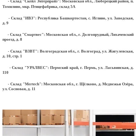
- Склад "Скейл Энтерпрайз": Московская обл., Люберецкий район, п.
Томилино, мкр. Птицефабрика, склад 5А
- Склад "ИВЗ": Республика Башкортостан, с. Иглино, ул. Заводская,
д. 9
- Склад "Смартвес":
Московская обл., г. Долгопрудный, Лихачевский
проезд, д. 8
- Склад "ВЗВТ": Волгоградская обл., г. Волгоград, ул. Жигулевская,
д. 10, стр. 1
- Склад "УРАЛВЕС": Пермский край, г. Пермь, ул. Ласьвинская, д.
110
- Склад "Mertech": Московская обл., г. Щёлково, д. Медвежьи Озёра,
ул. Сосновая, д. 11