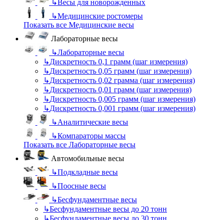
↳
Весы для новорожденных
↳
Медицинские ростомеры
Показать все Медицинские весы
Лабораторные весы
↳
Лабораторные весы
↳
Дискретность 0,1 грамм (шаг измерения)
↳
Дискретность 0,05 грамм (шаг измерения)
↳
Дискретность 0,02 грамма (шаг измерения)
↳
Дискретность 0,01 грамм (шаг измерения)
↳
Дискретность 0,005 грамм (шаг измерения)
↳
Дискретность 0,001 грамм (шаг измерения)
↳
Аналитические весы
↳
Компараторы массы
Показать все Лабораторные весы
Автомобильные весы
↳
Подкладные весы
↳
Поосные весы
↳
Бесфундаментные весы
↳
Бесфундаментные весы до 20 тонн
↳
Бесфундаментные весы до 30 тонн