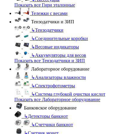
Показать все Гири эталонные
Тележки с весами
Тензодатчики и ЗИП
↳
Тензодатчики
↳
Соединительные коробки
↳
Весовые индикаторы
↳
Аккумуляторы для весов
Показать все Тензодатчики и ЗИП
Лабораторное оборудование
↳
Анализаторы влажности
↳
Спектрофотометры
↳
Система глубокой очистки кислот
Показать все Лабораторное оборудование
Банковское оборудование
↳
Детекторы банкнот
↳
Счетчики банкнот
↳
Счетчик монет