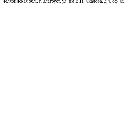
Челябинская обл., г. Златоуст, ул. им В.П. Чкалова, д.4, оф. 65