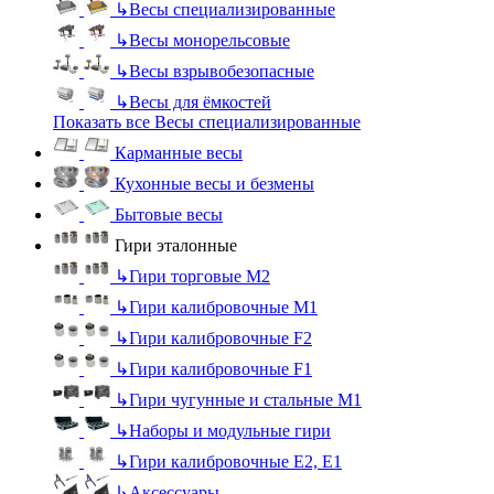
↳
Весы специализированные
↳
Весы монорельсовые
↳
Весы взрывобезопасные
↳
Весы для ёмкостей
Показать все Весы специализированные
Карманные весы
Кухонные весы и безмены
Бытовые весы
Гири эталонные
↳
Гири торговые М2
↳
Гири калибровочные М1
↳
Гири калибровочные F2
↳
Гири калибровочные F1
↳
Гири чугунные и стальные М1
↳
Наборы и модульные гири
↳
Гири калибровочные E2, Е1
↳
Аксессуары