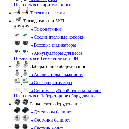
Показать все Гири эталонные
Тележки с весами
Тензодатчики и ЗИП
↳
Тензодатчики
↳
Соединительные коробки
↳
Весовые индикаторы
↳
Аккумуляторы для весов
Показать все Тензодатчики и ЗИП
Лабораторное оборудование
↳
Анализаторы влажности
↳
Спектрофотометры
↳
Система глубокой очистки кислот
Показать все Лабораторное оборудование
Банковское оборудование
↳
Детекторы банкнот
↳
Счетчики банкнот
↳
Счетчик монет