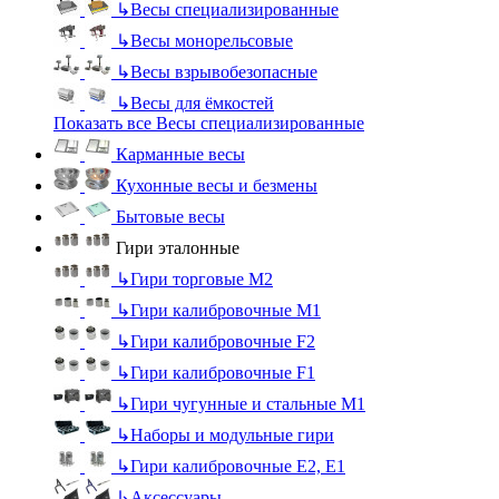
↳
Весы специализированные
↳
Весы монорельсовые
↳
Весы взрывобезопасные
↳
Весы для ёмкостей
Показать все Весы специализированные
Карманные весы
Кухонные весы и безмены
Бытовые весы
Гири эталонные
↳
Гири торговые М2
↳
Гири калибровочные М1
↳
Гири калибровочные F2
↳
Гири калибровочные F1
↳
Гири чугунные и стальные М1
↳
Наборы и модульные гири
↳
Гири калибровочные E2, Е1
↳
Аксессуары