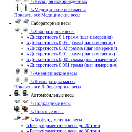
↳
Весы для новорожденных
↳
Медицинские ростомеры
Показать все Медицинские весы
Лабораторные весы
↳
Лабораторные весы
↳
Дискретность 0,1 грамм (шаг измерения)
↳
Дискретность 0,05 грамм (шаг измерения)
↳
Дискретность 0,02 грамма (шаг измерения)
↳
Дискретность 0,01 грамм (шаг измерения)
↳
Дискретность 0,005 грамм (шаг измерения)
↳
Дискретность 0,001 грамм (шаг измерения)
↳
Аналитические весы
↳
Компараторы массы
Показать все Лабораторные весы
Автомобильные весы
↳
Подкладные весы
↳
Поосные весы
↳
Бесфундаментные весы
↳
Бесфундаментные весы до 20 тонн
↳
Бесфундаментные весы до 30 тонн