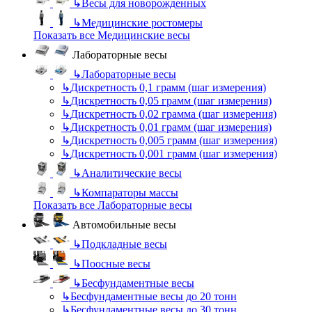
↳
Весы для новорожденных
↳
Медицинские ростомеры
Показать все Медицинские весы
Лабораторные весы
↳
Лабораторные весы
↳
Дискретность 0,1 грамм (шаг измерения)
↳
Дискретность 0,05 грамм (шаг измерения)
↳
Дискретность 0,02 грамма (шаг измерения)
↳
Дискретность 0,01 грамм (шаг измерения)
↳
Дискретность 0,005 грамм (шаг измерения)
↳
Дискретность 0,001 грамм (шаг измерения)
↳
Аналитические весы
↳
Компараторы массы
Показать все Лабораторные весы
Автомобильные весы
↳
Подкладные весы
↳
Поосные весы
↳
Бесфундаментные весы
↳
Бесфундаментные весы до 20 тонн
↳
Бесфундаментные весы до 30 тонн