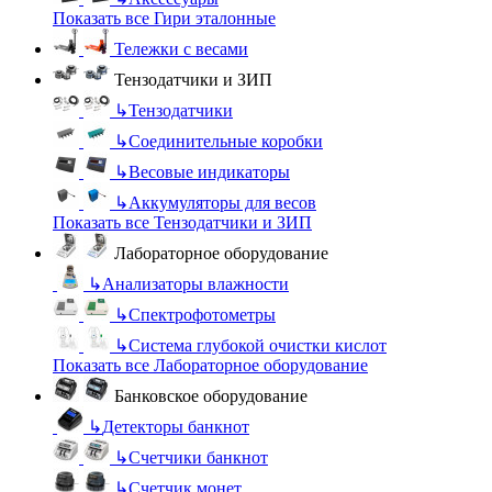
Показать все Гири эталонные
Тележки с весами
Тензодатчики и ЗИП
↳
Тензодатчики
↳
Соединительные коробки
↳
Весовые индикаторы
↳
Аккумуляторы для весов
Показать все Тензодатчики и ЗИП
Лабораторное оборудование
↳
Анализаторы влажности
↳
Спектрофотометры
↳
Система глубокой очистки кислот
Показать все Лабораторное оборудование
Банковское оборудование
↳
Детекторы банкнот
↳
Счетчики банкнот
↳
Счетчик монет