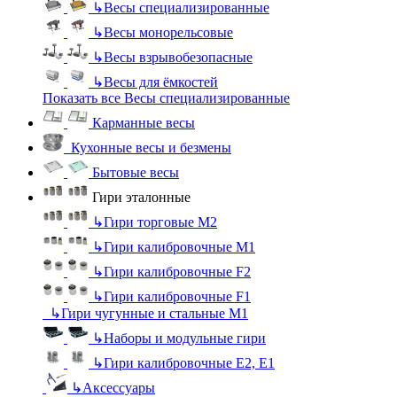
↳
Весы специализированные
↳
Весы монорельсовые
↳
Весы взрывобезопасные
↳
Весы для ёмкостей
Показать все Весы специализированные
Карманные весы
Кухонные весы и безмены
Бытовые весы
Гири эталонные
↳
Гири торговые М2
↳
Гири калибровочные М1
↳
Гири калибровочные F2
↳
Гири калибровочные F1
↳
Гири чугунные и стальные М1
↳
Наборы и модульные гири
↳
Гири калибровочные E2, Е1
↳
Аксессуары