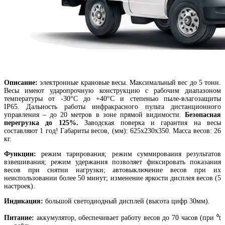
Описание:
электронные крановые весы. Максимальный вес до 5 тонн.
Весы имеют ударопрочную конструкцию с рабочим диапазоном
температуры от -30°C до +40°C и степенью пыле-влагозащиты
IP65. Дальность работы инфракрасного пульта дистанционного
управления – до 20 метров в зоне прямой видимости.
Безопасная
перегрузка до 125%.
Заводская поверка и гарантия на весы
составляют 1 год! Габариты весов, (мм): 625х230х350. Масса весов: 26
кг.
Функции:
режим тарирования; режим суммирования результатов
взвешивания; режим удержания позволяет фиксировать показания
весов при снятии нагрузки; автовыключение весов при их
неиспользовании более 50 минут; изменение яркости дисплея весов (5
настроек).
Индикация:
большой светодиодный дисплей (высота цифр 30мм).
Питание:
аккумулятор, обеспечивает работу весов до 70 часов (при ⁰t