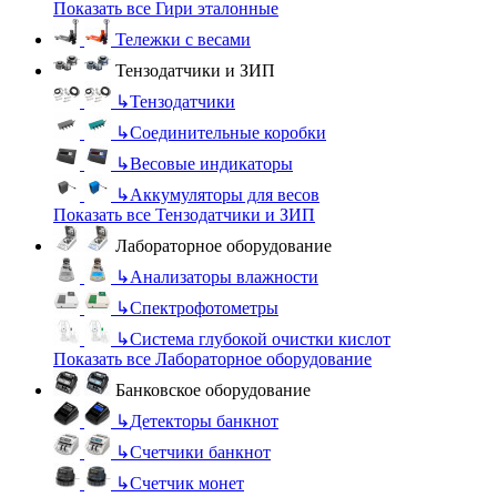
Показать все Гири эталонные
Тележки с весами
Тензодатчики и ЗИП
↳
Тензодатчики
↳
Соединительные коробки
↳
Весовые индикаторы
↳
Аккумуляторы для весов
Показать все Тензодатчики и ЗИП
Лабораторное оборудование
↳
Анализаторы влажности
↳
Спектрофотометры
↳
Система глубокой очистки кислот
Показать все Лабораторное оборудование
Банковское оборудование
↳
Детекторы банкнот
↳
Счетчики банкнот
↳
Счетчик монет