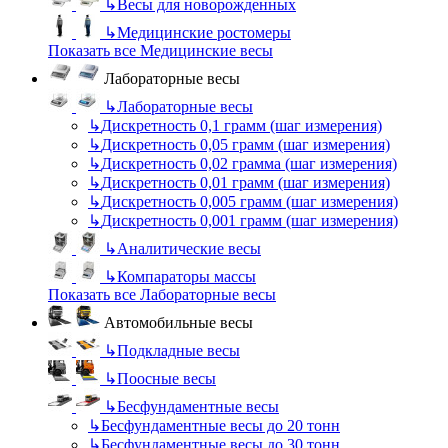
↳
Весы для новорожденных
↳
Медицинские ростомеры
Показать все Медицинские весы
Лабораторные весы
↳
Лабораторные весы
↳
Дискретность 0,1 грамм (шаг измерения)
↳
Дискретность 0,05 грамм (шаг измерения)
↳
Дискретность 0,02 грамма (шаг измерения)
↳
Дискретность 0,01 грамм (шаг измерения)
↳
Дискретность 0,005 грамм (шаг измерения)
↳
Дискретность 0,001 грамм (шаг измерения)
↳
Аналитические весы
↳
Компараторы массы
Показать все Лабораторные весы
Автомобильные весы
↳
Подкладные весы
↳
Поосные весы
↳
Бесфундаментные весы
↳
Бесфундаментные весы до 20 тонн
↳
Бесфундаментные весы до 30 тонн