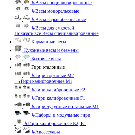
↳
Весы специализированные
↳
Весы монорельсовые
↳
Весы взрывобезопасные
↳
Весы для ёмкостей
Показать все Весы специализированные
Карманные весы
Кухонные весы и безмены
Бытовые весы
Гири эталонные
↳
Гири торговые М2
↳
Гири калибровочные М1
↳
Гири калибровочные F2
↳
Гири калибровочные F1
↳
Гири чугунные и стальные М1
↳
Наборы и модульные гири
↳
Гири калибровочные E2, Е1
↳
Аксессуары