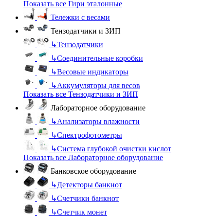
Показать все Гири эталонные
Тележки с весами
Тензодатчики и ЗИП
↳
Тензодатчики
↳
Соединительные коробки
↳
Весовые индикаторы
↳
Аккумуляторы для весов
Показать все Тензодатчики и ЗИП
Лабораторное оборудование
↳
Анализаторы влажности
↳
Спектрофотометры
↳
Система глубокой очистки кислот
Показать все Лабораторное оборудование
Банковское оборудование
↳
Детекторы банкнот
↳
Счетчики банкнот
↳
Счетчик монет