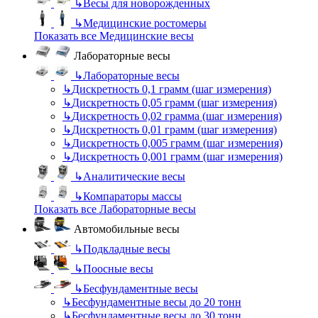
↳
Весы для новорожденных
↳
Медицинские ростомеры
Показать все Медицинские весы
Лабораторные весы
↳
Лабораторные весы
↳
Дискретность 0,1 грамм (шаг измерения)
↳
Дискретность 0,05 грамм (шаг измерения)
↳
Дискретность 0,02 грамма (шаг измерения)
↳
Дискретность 0,01 грамм (шаг измерения)
↳
Дискретность 0,005 грамм (шаг измерения)
↳
Дискретность 0,001 грамм (шаг измерения)
↳
Аналитические весы
↳
Компараторы массы
Показать все Лабораторные весы
Автомобильные весы
↳
Подкладные весы
↳
Поосные весы
↳
Бесфундаментные весы
↳
Бесфундаментные весы до 20 тонн
↳
Бесфундаментные весы до 30 тонн