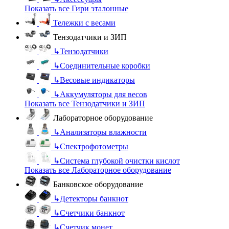
Показать все Гири эталонные
Тележки с весами
Тензодатчики и ЗИП
↳
Тензодатчики
↳
Соединительные коробки
↳
Весовые индикаторы
↳
Аккумуляторы для весов
Показать все Тензодатчики и ЗИП
Лабораторное оборудование
↳
Анализаторы влажности
↳
Спектрофотометры
↳
Система глубокой очистки кислот
Показать все Лабораторное оборудование
Банковское оборудование
↳
Детекторы банкнот
↳
Счетчики банкнот
↳
Счетчик монет