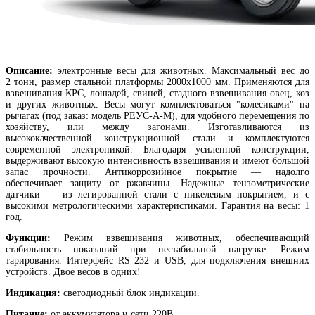
Описание:
электронные весы для животных. Максимальный вес до
2 тонн, размер стальной платформы 2000х1000 мм. Применяются для
взвешивания КРС, лошадей, свиней, стадного взвешивания овец, коз
и других животных. Весы могут комплектоваться "колесиками" на
рычагах (под заказ: модель РЕУС-А-М), для удобного перемещения по
хозяйству, или между загонами. Изготавливаются из
высококачественной конструкционной стали и комплектуются
современной электроникой. Благодаря усиленной конструкции,
выдерживают высокую интенсивность взвешивания и имеют большой
запас прочности. Антикоррозийное покрытие — надолго
обеспечивает защиту от ржавчины. Надежные тензометрические
датчики — из легированной стали с никелевым покрытием, и с
высокими метрологическими характеристиками. Гарантия на весы: 1
год.
Функции:
Режим взвешивания животных, обеспечивающий
стабильность показаний при нестабильной нагрузке. Режим
тарирования. Интерфейс RS 232 и USB, для подключения внешних
устройств. Двое весов в одних!
Индикация:
светодиодный блок индикации.
Питание:
от аккумулятора и сети 220В.