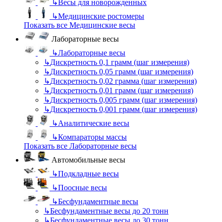
↳
Весы для новорожденных
↳
Медицинские ростомеры
Показать все Медицинские весы
Лабораторные весы
↳
Лабораторные весы
↳
Дискретность 0,1 грамм (шаг измерения)
↳
Дискретность 0,05 грамм (шаг измерения)
↳
Дискретность 0,02 грамма (шаг измерения)
↳
Дискретность 0,01 грамм (шаг измерения)
↳
Дискретность 0,005 грамм (шаг измерения)
↳
Дискретность 0,001 грамм (шаг измерения)
↳
Аналитические весы
↳
Компараторы массы
Показать все Лабораторные весы
Автомобильные весы
↳
Подкладные весы
↳
Поосные весы
↳
Бесфундаментные весы
↳
Бесфундаментные весы до 20 тонн
↳
Бесфундаментные весы до 30 тонн