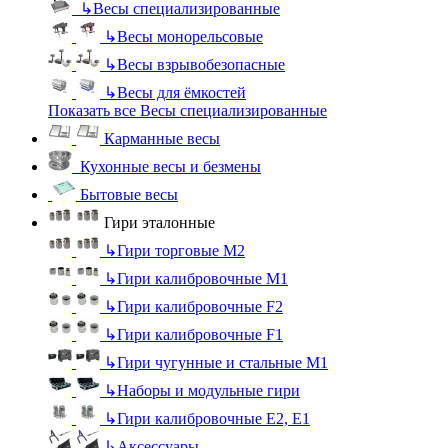
↳
Весы специализированные
↳
Весы монорельсовые
↳
Весы взрывобезопасные
↳
Весы для ёмкостей
Показать все Весы специализированные
Карманные весы
Кухонные весы и безмены
Бытовые весы
Гири эталонные
↳
Гири торговые М2
↳
Гири калибровочные М1
↳
Гири калибровочные F2
↳
Гири калибровочные F1
↳
Гири чугунные и стальные М1
↳
Наборы и модульные гири
↳
Гири калибровочные E2, Е1
↳
Аксессуары