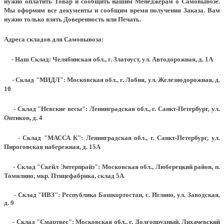
нужно оплатить Товар и сообщить нашим Менеджерам о Самовывозе.
Мы оформим все документы и сообщим время получения Заказа. Вам
нужно только взять Доверенность или Печать.
Адреса складов для Самовывоза:
- Наш Склад: Челябинская обл., г. Златоуст, ул. Автодорожная, д. 1А
- Склад "МИДЛ": Московская обл., г. Лобня, ул. Железнодорожная, д.
10
- Склад "Невские весы": Ленинградская обл., г. Санкт-Петербург, ул.
Оптиков, д. 4
- Склад "МАССА К": Ленинградская обл., г. Санкт-Петербург, ул.
Пироговская набережная, д. 15А
- Склад "Скейл Энтерпрайз": Московская обл., Люберецкий район, п.
Томилино, мкр. Птицефабрика, склад 5А
- Склад "ИВЗ": Республика Башкортостан, с. Иглино, ул. Заводская,
д. 9
- Склад "Смартвес":
Московская обл., г. Долгопрудный, Лихачевский