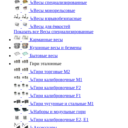
↳
Весы специализированные
↳
Весы монорельсовые
↳
Весы взрывобезопасные
↳
Весы для ёмкостей
Показать все Весы специализированные
Карманные весы
Кухонные весы и безмены
Бытовые весы
Гири эталонные
↳
Гири торговые М2
↳
Гири калибровочные М1
↳
Гири калибровочные F2
↳
Гири калибровочные F1
↳
Гири чугунные и стальные М1
↳
Наборы и модульные гири
↳
Гири калибровочные E2, Е1
↳
Аксессуары