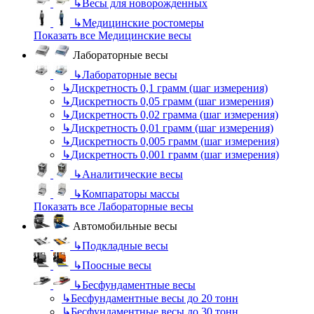
↳
Весы для новорожденных
↳
Медицинские ростомеры
Показать все Медицинские весы
Лабораторные весы
↳
Лабораторные весы
↳
Дискретность 0,1 грамм (шаг измерения)
↳
Дискретность 0,05 грамм (шаг измерения)
↳
Дискретность 0,02 грамма (шаг измерения)
↳
Дискретность 0,01 грамм (шаг измерения)
↳
Дискретность 0,005 грамм (шаг измерения)
↳
Дискретность 0,001 грамм (шаг измерения)
↳
Аналитические весы
↳
Компараторы массы
Показать все Лабораторные весы
Автомобильные весы
↳
Подкладные весы
↳
Поосные весы
↳
Бесфундаментные весы
↳
Бесфундаментные весы до 20 тонн
↳
Бесфундаментные весы до 30 тонн