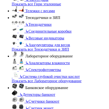
Показать все Гири эталонные
Тележки с весами
Тензодатчики и ЗИП
↳
Тензодатчики
↳
Соединительные коробки
↳
Весовые индикаторы
↳
Аккумуляторы для весов
Показать все Тензодатчики и ЗИП
Лабораторное оборудование
↳
Анализаторы влажности
↳
Спектрофотометры
↳
Система глубокой очистки кислот
Показать все Лабораторное оборудование
Банковское оборудование
↳
Детекторы банкнот
↳
Счетчики банкнот
↳
Счетчик монет