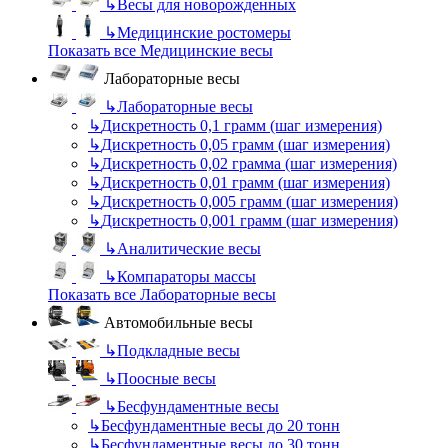
↳
Весы для новорожденных
↳
Медицинские ростомеры
Показать все Медицинские весы
Лабораторные весы
↳
Лабораторные весы
↳
Дискретность 0,1 грамм (шаг измерения)
↳
Дискретность 0,05 грамм (шаг измерения)
↳
Дискретность 0,02 грамма (шаг измерения)
↳
Дискретность 0,01 грамм (шаг измерения)
↳
Дискретность 0,005 грамм (шаг измерения)
↳
Дискретность 0,001 грамм (шаг измерения)
↳
Аналитические весы
↳
Компараторы массы
Показать все Лабораторные весы
Автомобильные весы
↳
Подкладные весы
↳
Поосные весы
↳
Бесфундаментные весы
↳
Бесфундаментные весы до 20 тонн
↳
Бесфундаментные весы до 30 тонн