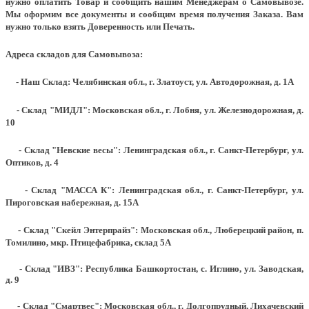
нужно оплатить Товар и сообщить нашим Менеджерам о Самовывозе.
Мы оформим все документы и сообщим время получения Заказа. Вам
нужно только взять Доверенность или Печать.
Адреса складов для Самовывоза:
- Наш Склад: Челябинская обл., г. Златоуст, ул. Автодорожная, д. 1А
- Склад "МИДЛ": Московская обл., г. Лобня, ул. Железнодорожная, д.
10
- Склад "Невские весы": Ленинградская обл., г. Санкт-Петербург, ул.
Оптиков, д. 4
- Склад "МАССА К": Ленинградская обл., г. Санкт-Петербург, ул.
Пироговская набережная, д. 15А
- Склад "Скейл Энтерпрайз": Московская обл., Люберецкий район, п.
Томилино, мкр. Птицефабрика, склад 5А
- Склад "ИВЗ": Республика Башкортостан, с. Иглино, ул. Заводская,
д. 9
- Склад "Смартвес":
Московская обл., г. Долгопрудный, Лихачевский