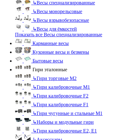
↳
Весы специализированные
↳
Весы монорельсовые
↳
Весы взрывобезопасные
↳
Весы для ёмкостей
Показать все Весы специализированные
Карманные весы
Кухонные весы и безмены
Бытовые весы
Гири эталонные
↳
Гири торговые М2
↳
Гири калибровочные М1
↳
Гири калибровочные F2
↳
Гири калибровочные F1
↳
Гири чугунные и стальные М1
↳
Наборы и модульные гири
↳
Гири калибровочные E2, Е1
↳
Аксессуары