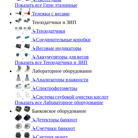
Показать все Гири эталонные
Тележки с весами
Тензодатчики и ЗИП
↳
Тензодатчики
↳
Соединительные коробки
↳
Весовые индикаторы
↳
Аккумуляторы для весов
Показать все Тензодатчики и ЗИП
Лабораторное оборудование
↳
Анализаторы влажности
↳
Спектрофотометры
↳
Система глубокой очистки кислот
Показать все Лабораторное оборудование
Банковское оборудование
↳
Детекторы банкнот
↳
Счетчики банкнот
↳
Счетчик монет