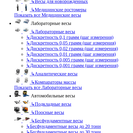
↳
Весы для новорожденных
↳
Медицинские ростомеры
Показать все Медицинские весы
Лабораторные весы
↳
Лабораторные весы
↳
Дискретность 0,1 грамм (шаг измерения)
↳
Дискретность 0,05 грамм (шаг измерения)
↳
Дискретность 0,02 грамма (шаг измерения)
↳
Дискретность 0,01 грамм (шаг измерения)
↳
Дискретность 0,005 грамм (шаг измерения)
↳
Дискретность 0,001 грамм (шаг измерения)
↳
Аналитические весы
↳
Компараторы массы
Показать все Лабораторные весы
Автомобильные весы
↳
Подкладные весы
↳
Поосные весы
↳
Бесфундаментные весы
↳
Бесфундаментные весы до 20 тонн
↳
Бесфундаментные весы до 30 тонн