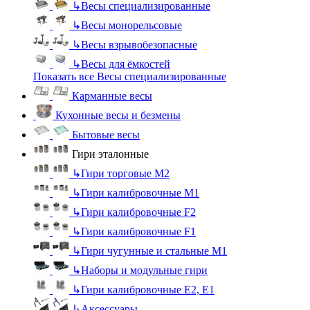
↳
Весы специализированные
↳
Весы монорельсовые
↳
Весы взрывобезопасные
↳
Весы для ёмкостей
Показать все Весы специализированные
Карманные весы
Кухонные весы и безмены
Бытовые весы
Гири эталонные
↳
Гири торговые М2
↳
Гири калибровочные М1
↳
Гири калибровочные F2
↳
Гири калибровочные F1
↳
Гири чугунные и стальные М1
↳
Наборы и модульные гири
↳
Гири калибровочные E2, Е1
↳
Аксессуары