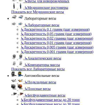
↳
Весы для новорожденных
↳
Медицинские ростомеры
Показать все Медицинские весы
Лабораторные весы
↳
Лабораторные весы
↳
Дискретность 0,1 грамм (шаг измерения)
↳
Дискретность 0,05 грамм (шаг измерения)
↳
Дискретность 0,02 грамма (шаг измерения)
↳
Дискретность 0,01 грамм (шаг измерения)
↳
Дискретность 0,005 грамм (шаг измерения)
↳
Дискретность 0,001 грамм (шаг измерения)
↳
Аналитические весы
↳
Компараторы массы
Показать все Лабораторные весы
Автомобильные весы
↳
Подкладные весы
↳
Поосные весы
↳
Бесфундаментные весы
↳
Бесфундаментные весы до 20 тонн
↳
Бесфундаментные весы до 30 тонн