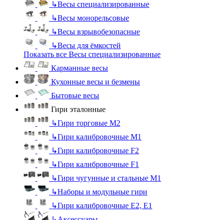
↳
Весы специализированные
↳
Весы монорельсовые
↳
Весы взрывобезопасные
↳
Весы для ёмкостей
Показать все Весы специализированные
Карманные весы
Кухонные весы и безмены
Бытовые весы
Гири эталонные
↳
Гири торговые М2
↳
Гири калибровочные М1
↳
Гири калибровочные F2
↳
Гири калибровочные F1
↳
Гири чугунные и стальные М1
↳
Наборы и модульные гири
↳
Гири калибровочные E2, Е1
↳
Аксессуары