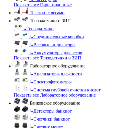
Показать все Гири эталонные
Тележки с весами
Тензодатчики и ЗИП
↳
Тензодатчики
↳
Соединительные коробки
↳
Весовые индикаторы
↳
Аккумуляторы для весов
Показать все Тензодатчики и ЗИП
Лабораторное оборудование
↳
Анализаторы влажности
↳
Спектрофотометры
↳
Система глубокой очистки кислот
Показать все Лабораторное оборудование
Банковское оборудование
↳
Детекторы банкнот
↳
Счетчики банкнот
↳
Счетчик монет