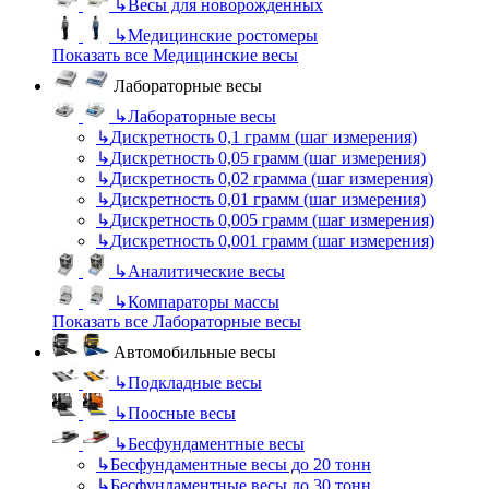
↳
Весы для новорожденных
↳
Медицинские ростомеры
Показать все Медицинские весы
Лабораторные весы
↳
Лабораторные весы
↳
Дискретность 0,1 грамм (шаг измерения)
↳
Дискретность 0,05 грамм (шаг измерения)
↳
Дискретность 0,02 грамма (шаг измерения)
↳
Дискретность 0,01 грамм (шаг измерения)
↳
Дискретность 0,005 грамм (шаг измерения)
↳
Дискретность 0,001 грамм (шаг измерения)
↳
Аналитические весы
↳
Компараторы массы
Показать все Лабораторные весы
Автомобильные весы
↳
Подкладные весы
↳
Поосные весы
↳
Бесфундаментные весы
↳
Бесфундаментные весы до 20 тонн
↳
Бесфундаментные весы до 30 тонн