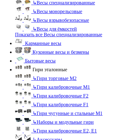
↳
Весы специализированные
↳
Весы монорельсовые
↳
Весы взрывобезопасные
↳
Весы для ёмкостей
Показать все Весы специализированные
Карманные весы
Кухонные весы и безмены
Бытовые весы
Гири эталонные
↳
Гири торговые М2
↳
Гири калибровочные М1
↳
Гири калибровочные F2
↳
Гири калибровочные F1
↳
Гири чугунные и стальные М1
↳
Наборы и модульные гири
↳
Гири калибровочные E2, Е1
↳
Аксессуары