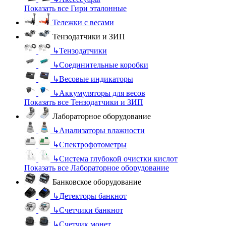
Показать все Гири эталонные
Тележки с весами
Тензодатчики и ЗИП
↳
Тензодатчики
↳
Соединительные коробки
↳
Весовые индикаторы
↳
Аккумуляторы для весов
Показать все Тензодатчики и ЗИП
Лабораторное оборудование
↳
Анализаторы влажности
↳
Спектрофотометры
↳
Система глубокой очистки кислот
Показать все Лабораторное оборудование
Банковское оборудование
↳
Детекторы банкнот
↳
Счетчики банкнот
↳
Счетчик монет