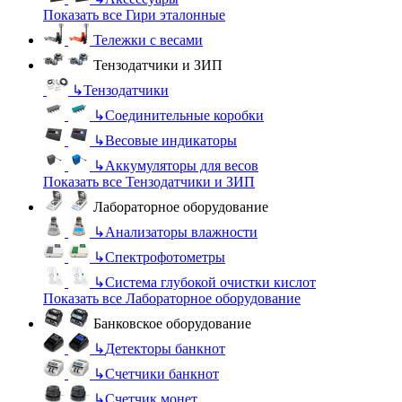
Показать все Гири эталонные
Тележки с весами
Тензодатчики и ЗИП
↳
Тензодатчики
↳
Соединительные коробки
↳
Весовые индикаторы
↳
Аккумуляторы для весов
Показать все Тензодатчики и ЗИП
Лабораторное оборудование
↳
Анализаторы влажности
↳
Спектрофотометры
↳
Система глубокой очистки кислот
Показать все Лабораторное оборудование
Банковское оборудование
↳
Детекторы банкнот
↳
Счетчики банкнот
↳
Счетчик монет