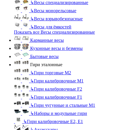
↳
Весы специализированные
↳
Весы монорельсовые
↳
Весы взрывобезопасные
↳
Весы для ёмкостей
Показать все Весы специализированные
Карманные весы
Кухонные весы и безмены
Бытовые весы
Гири эталонные
↳
Гири торговые М2
↳
Гири калибровочные М1
↳
Гири калибровочные F2
↳
Гири калибровочные F1
↳
Гири чугунные и стальные М1
↳
Наборы и модульные гири
↳
Гири калибровочные E2, Е1
↳
Аксессуары