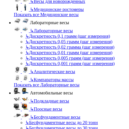
↳
Весы для новорожденных
↳
Медицинские ростомеры
Показать все Медицинские весы
Лабораторные весы
↳
Лабораторные весы
↳
Дискретность 0,1 грамм (шаг измерения)
↳
Дискретность 0,05 грамм (шаг измерения)
↳
Дискретность 0,02 грамма (шаг измерения)
↳
Дискретность 0,01 грамм (шаг измерения)
↳
Дискретность 0,005 грамм (шаг измерения)
↳
Дискретность 0,001 грамм (шаг измерения)
↳
Аналитические весы
↳
Компараторы массы
Показать все Лабораторные весы
Автомобильные весы
↳
Подкладные весы
↳
Поосные весы
↳
Бесфундаментные весы
↳
Бесфундаментные весы до 20 тонн
↳
Бесфундаментные весы до 30 тонн