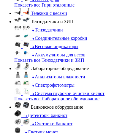
Показать все Гири эталонные
Тележки с весами
Тензодатчики и ЗИП
↳
Тензодатчики
↳
Соединительные коробки
↳
Весовые индикаторы
↳
Аккумуляторы для весов
Показать все Тензодатчики и ЗИП
Лабораторное оборудование
↳
Анализаторы влажности
↳
Спектрофотометры
↳
Система глубокой очистки кислот
Показать все Лабораторное оборудование
Банковское оборудование
↳
Детекторы банкнот
↳
Счетчики банкнот
↳
Счетчик монет