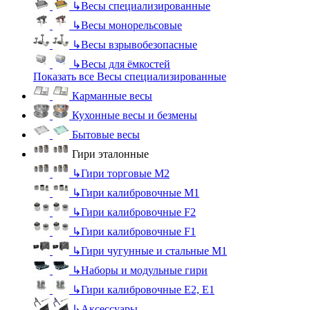
↳
Весы специализированные
↳
Весы монорельсовые
↳
Весы взрывобезопасные
↳
Весы для ёмкостей
Показать все Весы специализированные
Карманные весы
Кухонные весы и безмены
Бытовые весы
Гири эталонные
↳
Гири торговые М2
↳
Гири калибровочные М1
↳
Гири калибровочные F2
↳
Гири калибровочные F1
↳
Гири чугунные и стальные М1
↳
Наборы и модульные гири
↳
Гири калибровочные E2, Е1
↳
Аксессуары