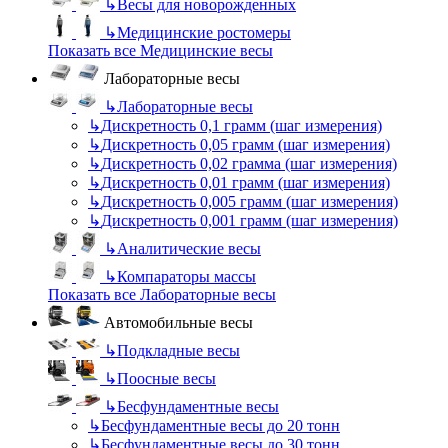
↳
Весы для новорожденных
↳
Медицинские ростомеры
Показать все Медицинские весы
Лабораторные весы
↳
Лабораторные весы
↳
Дискретность 0,1 грамм (шаг измерения)
↳
Дискретность 0,05 грамм (шаг измерения)
↳
Дискретность 0,02 грамма (шаг измерения)
↳
Дискретность 0,01 грамм (шаг измерения)
↳
Дискретность 0,005 грамм (шаг измерения)
↳
Дискретность 0,001 грамм (шаг измерения)
↳
Аналитические весы
↳
Компараторы массы
Показать все Лабораторные весы
Автомобильные весы
↳
Подкладные весы
↳
Поосные весы
↳
Бесфундаментные весы
↳
Бесфундаментные весы до 20 тонн
↳
Бесфундаментные весы до 30 тонн