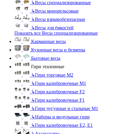
↳
Весы специализированные
↳
Весы монорельсовые
↳
Весы взрывобезопасные
↳
Весы для ёмкостей
Показать все Весы специализированные
Карманные весы
Кухонные весы и безмены
Бытовые весы
Гири эталонные
↳
Гири торговые М2
↳
Гири калибровочные М1
↳
Гири калибровочные F2
↳
Гири калибровочные F1
↳
Гири чугунные и стальные М1
↳
Наборы и модульные гири
↳
Гири калибровочные E2, Е1
↳
Аксессуары