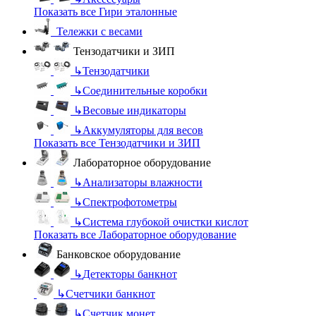
Показать все Гири эталонные
Тележки с весами
Тензодатчики и ЗИП
↳
Тензодатчики
↳
Соединительные коробки
↳
Весовые индикаторы
↳
Аккумуляторы для весов
Показать все Тензодатчики и ЗИП
Лабораторное оборудование
↳
Анализаторы влажности
↳
Спектрофотометры
↳
Система глубокой очистки кислот
Показать все Лабораторное оборудование
Банковское оборудование
↳
Детекторы банкнот
↳
Счетчики банкнот
↳
Счетчик монет