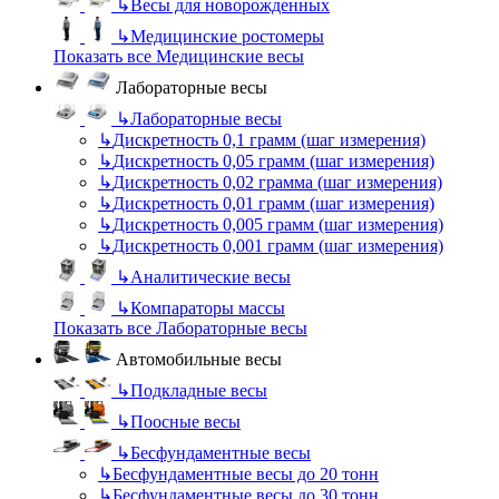
↳
Весы для новорожденных
↳
Медицинские ростомеры
Показать все Медицинские весы
Лабораторные весы
↳
Лабораторные весы
↳
Дискретность 0,1 грамм (шаг измерения)
↳
Дискретность 0,05 грамм (шаг измерения)
↳
Дискретность 0,02 грамма (шаг измерения)
↳
Дискретность 0,01 грамм (шаг измерения)
↳
Дискретность 0,005 грамм (шаг измерения)
↳
Дискретность 0,001 грамм (шаг измерения)
↳
Аналитические весы
↳
Компараторы массы
Показать все Лабораторные весы
Автомобильные весы
↳
Подкладные весы
↳
Поосные весы
↳
Бесфундаментные весы
↳
Бесфундаментные весы до 20 тонн
↳
Бесфундаментные весы до 30 тонн