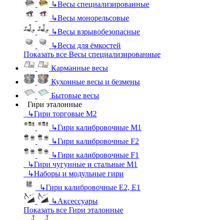
↳
Весы специализированные
↳
Весы монорельсовые
↳
Весы взрывобезопасные
↳
Весы для ёмкостей
Показать все Весы специализированные
Карманные весы
Кухонные весы и безмены
Бытовые весы
Гири эталонные
↳
Гири торговые М2
↳
Гири калибровочные М1
↳
Гири калибровочные F2
↳
Гири калибровочные F1
↳
Гири чугунные и стальные М1
↳
Наборы и модульные гири
↳
Гири калибровочные E2, Е1
↳
Аксессуары
Показать все Гири эталонные