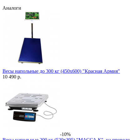
Аналоги
Весы напольные до 300 кг (450х600) "Красная Армия"
10 490 р.
-10%
Весы напольные 200 кг (520х395) "МАССА К", на проводе