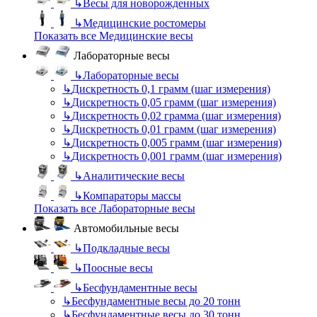
↳
Весы для новорожденных
↳
Медицинские ростомеры
Показать все Медицинские весы
Лабораторные весы
↳
Лабораторные весы
↳
Дискретность 0,1 грамм (шаг измерения)
↳
Дискретность 0,05 грамм (шаг измерения)
↳
Дискретность 0,02 грамма (шаг измерения)
↳
Дискретность 0,01 грамм (шаг измерения)
↳
Дискретность 0,005 грамм (шаг измерения)
↳
Дискретность 0,001 грамм (шаг измерения)
↳
Аналитические весы
↳
Компараторы массы
Показать все Лабораторные весы
Автомобильные весы
↳
Подкладные весы
↳
Поосные весы
↳
Бесфундаментные весы
↳
Бесфундаментные весы до 20 тонн
↳
Бесфундаментные весы до 30 тонн