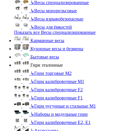
↳
Весы специализированные
↳
Весы монорельсовые
↳
Весы взрывобезопасные
↳
Весы для ёмкостей
Показать все Весы специализированные
Карманные весы
Кухонные весы и безмены
Бытовые весы
Гири эталонные
↳
Гири торговые М2
↳
Гири калибровочные М1
↳
Гири калибровочные F2
↳
Гири калибровочные F1
↳
Гири чугунные и стальные М1
↳
Наборы и модульные гири
↳
Гири калибровочные E2, Е1
↳
Аксессуары