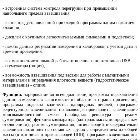
- в
строенная система контроля перегрузки при превышении
наибольшего предела взвешивания;
- вызов предустановленной прикладной программы одним нажатием
клавиши;
- дисплей с крупными легкосчитываемыми символами и подсветкой;
- память данных результатов измерения и калибровок, с учетом даты и
времени проведения;
- возможность автономной работы от внешнего портативного USB-
аккумулятора (опция);
- возможность взвешивания под весами для работы с магнитными
материалами и определения плотности веществ (гидростатическое
взвешивание) - опция.
Функции:
тарирование во всем диапазоне; программа переключения
единиц измерения в зависимости от области и страны применения;
программа подсчета количества однородных деталей; программа
рецептурного взвешивания, позволяющая производить взвешивание
многокомпонентной смеси (свободная рецептура - режим
суммирования); функция компаратора (контроль массы по предельным
отклонениям); режим суммирования, позволяющий последовательно
взвешивать компоненты составных грузов с определением их общей
массы (в том числе и превышающей НПВ); программа взвешивания в
процентах, позволяющая производить взвешивание в процентах от