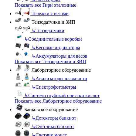
Показать все Гири эталонные
Тележки с весами
Тензодатчики и ЗИП
↳
Тензодатчики
↳
Соединительные коробки
↳
Весовые индикаторы
↳
Аккумуляторы для весов
Показать все Тензодатчики и ЗИП
Лабораторное оборудование
↳
Анализаторы влажности
↳
Спектрофотометры
↳
Система глубокой очистки кислот
Показать все Лабораторное оборудование
Банковское оборудование
↳
Детекторы банкнот
↳
Счетчики банкнот
↳
Счетчик монет