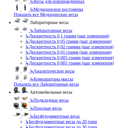
↳
Весы для новорожденных
↳
Медицинские ростомеры
Показать все Медицинские весы
Лабораторные весы
↳
Лабораторные весы
↳
Дискретность 0,1 грамм (шаг измерения)
↳
Дискретность 0,05 грамм (шаг измерения)
↳
Дискретность 0,02 грамма (шаг измерения)
↳
Дискретность 0,01 грамм (шаг измерения)
↳
Дискретность 0,005 грамм (шаг измерения)
↳
Дискретность 0,001 грамм (шаг измерения)
↳
Аналитические весы
↳
Компараторы массы
Показать все Лабораторные весы
Автомобильные весы
↳
Подкладные весы
↳
Поосные весы
↳
Бесфундаментные весы
↳
Бесфундаментные весы до 20 тонн
↳
Бесфундаментные весы до 30 тонн