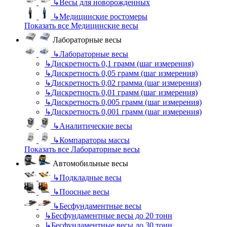
↳
Весы для новорожденных
↳
Медицинские ростомеры
Показать все Медицинские весы
Лабораторные весы
↳
Лабораторные весы
↳
Дискретность 0,1 грамм (шаг измерения)
↳
Дискретность 0,05 грамм (шаг измерения)
↳
Дискретность 0,02 грамма (шаг измерения)
↳
Дискретность 0,01 грамм (шаг измерения)
↳
Дискретность 0,005 грамм (шаг измерения)
↳
Дискретность 0,001 грамм (шаг измерения)
↳
Аналитические весы
↳
Компараторы массы
Показать все Лабораторные весы
Автомобильные весы
↳
Подкладные весы
↳
Поосные весы
↳
Бесфундаментные весы
↳
Бесфундаментные весы до 20 тонн
↳
Бесфундаментные весы до 30 тонн