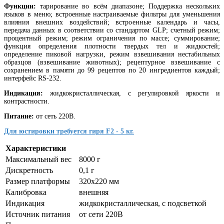
Функции:
тарирование во всём диапазоне; Поддержка нескольких
языков в меню; встроенные настраиваемые фильтры для уменьшения
влияния внешних воздействий; встроенные календарь и часы,
передача данных в соответствии со стандартом GLP; счетный режим;
процентный режим; режим ограничения по массе; суммирование;
функция определения плотности твердых тел и жидкостей;
определение пиковой нагрузки, режим взвешивания нестабильных
образцов (взвешивание животных); рецептурное взвешивание с
сохранением в памяти до 99 рецептов по 20 ингредиентов каждый;
интерфейс RS-232.
Индикация:
жидкокристаллическая, с регулировкой яркости и
контрастности.
Питание:
от сеть 220В.
Для юстировки требуется гиря F2 - 5 кг.
Характеристики
Максимальный вес
8000 г
Дискретность
0,1 г
Размер платформы
320х220 мм
Калибровка
внешняя
Индикация
жидкокристаллическая, с подсветкой
Источник питания
от сети 220В