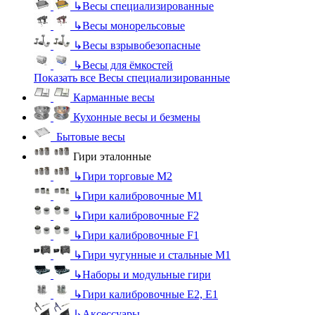
↳
Весы специализированные
↳
Весы монорельсовые
↳
Весы взрывобезопасные
↳
Весы для ёмкостей
Показать все Весы специализированные
Карманные весы
Кухонные весы и безмены
Бытовые весы
Гири эталонные
↳
Гири торговые М2
↳
Гири калибровочные М1
↳
Гири калибровочные F2
↳
Гири калибровочные F1
↳
Гири чугунные и стальные М1
↳
Наборы и модульные гири
↳
Гири калибровочные E2, Е1
↳
Аксессуары