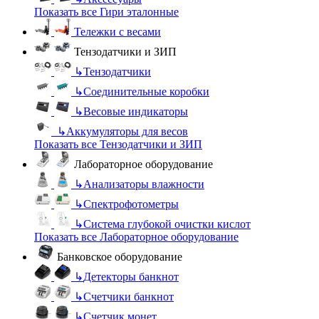
Показать все Гири эталонные
Тележки с весами
Тензодатчики и ЗИП
↳
Тензодатчики
↳
Соединительные коробки
↳
Весовые индикаторы
↳
Аккумуляторы для весов
Показать все Тензодатчики и ЗИП
Лабораторное оборудование
↳
Анализаторы влажности
↳
Спектрофотометры
↳
Система глубокой очистки кислот
Показать все Лабораторное оборудование
Банковское оборудование
↳
Детекторы банкнот
↳
Счетчики банкнот
↳
Счетчик монет