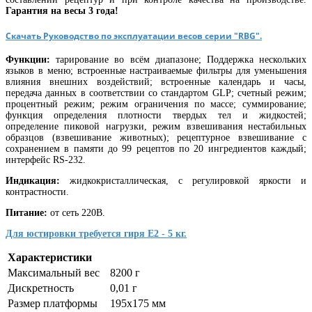
Гарантия на весы 3 года!
Скачать Руководство по эксплуатации весов серии "RBG".
Функции:
тарирование во всём диапазоне; Поддержка нескольких
языков в меню; встроенные настраиваемые фильтры для уменьшения
влияния внешних воздействий; встроенные календарь и часы,
передача данных в соответствии со стандартом GLP; счетный режим;
процентный режим; режим ограничения по массе; суммирование;
функция определения плотности твердых тел и жидкостей;
определение пиковой нагрузки, режим взвешивания нестабильных
образцов (взвешивание животных); рецептурное взвешивание с
сохранением в памяти до 99 рецептов по 20 ингредиентов каждый;
интерфейс RS-232.
Индикация:
жидкокристаллическая, с регулировкой яркости и
контрастности.
Питание:
от сеть 220В.
Для юстировки требуется гиря Е2 - 5 кг.
Характеристики
Максимальный вес
8200 г
Дискретность
0,01 г
Размер платформы
195х175 мм