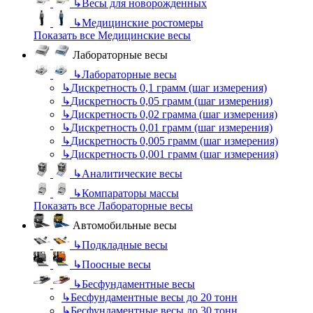
↳
Весы для новорожденных
↳
Медицинские ростомеры
Показать все Медицинские весы
Лабораторные весы
↳
Лабораторные весы
↳
Дискретность 0,1 грамм (шаг измерения)
↳
Дискретность 0,05 грамм (шаг измерения)
↳
Дискретность 0,02 грамма (шаг измерения)
↳
Дискретность 0,01 грамм (шаг измерения)
↳
Дискретность 0,005 грамм (шаг измерения)
↳
Дискретность 0,001 грамм (шаг измерения)
↳
Аналитические весы
↳
Компараторы массы
Показать все Лабораторные весы
Автомобильные весы
↳
Подкладные весы
↳
Поосные весы
↳
Бесфундаментные весы
↳
Бесфундаментные весы до 20 тонн
↳
Бесфундаментные весы до 30 тонн