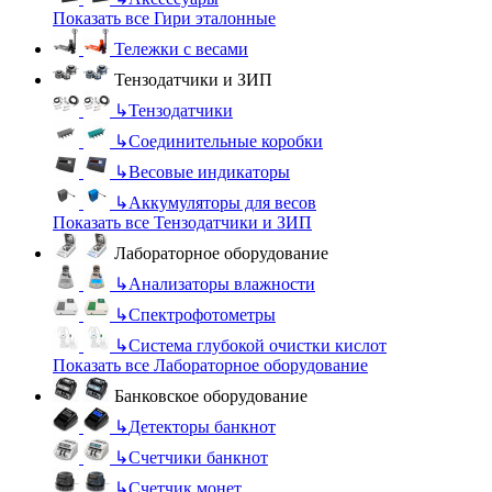
Показать все Гири эталонные
Тележки с весами
Тензодатчики и ЗИП
↳
Тензодатчики
↳
Соединительные коробки
↳
Весовые индикаторы
↳
Аккумуляторы для весов
Показать все Тензодатчики и ЗИП
Лабораторное оборудование
↳
Анализаторы влажности
↳
Спектрофотометры
↳
Система глубокой очистки кислот
Показать все Лабораторное оборудование
Банковское оборудование
↳
Детекторы банкнот
↳
Счетчики банкнот
↳
Счетчик монет