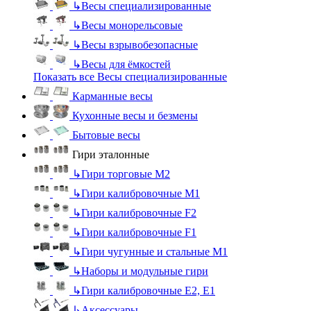
↳
Весы специализированные
↳
Весы монорельсовые
↳
Весы взрывобезопасные
↳
Весы для ёмкостей
Показать все Весы специализированные
Карманные весы
Кухонные весы и безмены
Бытовые весы
Гири эталонные
↳
Гири торговые М2
↳
Гири калибровочные М1
↳
Гири калибровочные F2
↳
Гири калибровочные F1
↳
Гири чугунные и стальные М1
↳
Наборы и модульные гири
↳
Гири калибровочные E2, Е1
↳
Аксессуары